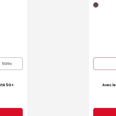
512Go
mité 5G+
Avec le