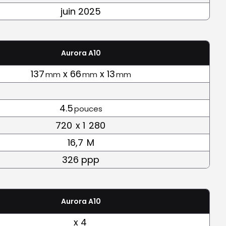
juin 2025
Aurora A10
137
x 66
x 13
mm
mm
mm
4.5
pouces
720
x 1
280
16,7
M
326 ppp
Aurora A10
x 4