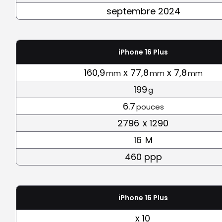
septembre 2024
iPhone 16 Plus
160,9
x 77,8
x 7,8
mm
mm
mm
199
g
6.7
pouces
2796
x 1290
16
M
460 ppp
iPhone 16 Plus
x 10