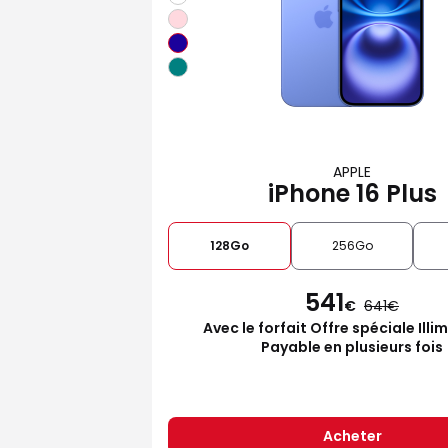
APPLE
iPhone 16 Plus
128Go
256Go
541
€
641
Avec le forfait Offre spéciale Illi
Payable en plusieurs fois
Acheter