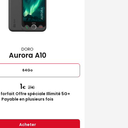
DORO
Aurora A10
64Go
1
€
21
 forfait Offre spéciale Illimité 5G+
Payable en plusieurs fois
Acheter