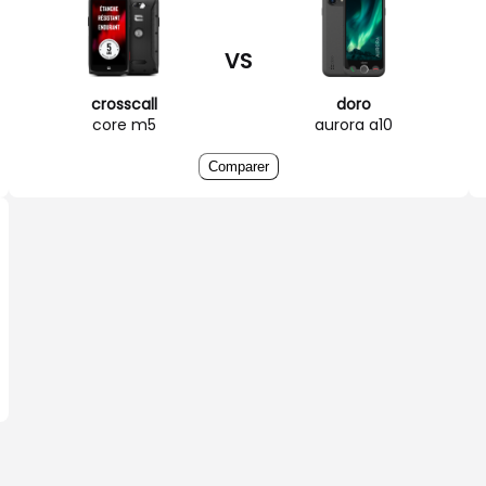
VS
crosscall
doro
core m5
aurora a10
Comparer