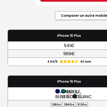
Comparer un autre mobil
iPhone 16 Plus
541€
969€
4.64/5
62 avis
iPhone 16 Plus
OUTREMER,
SARCELLE,
BLEU
VERT
ROSE
NOIR
BLANC
128Go
256Go
512Go