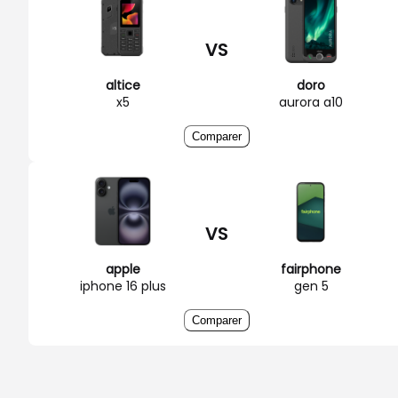
VS
altice
doro
x5
aurora a10
Comparer
VS
apple
fairphone
iphone 16 plus
gen 5
Comparer