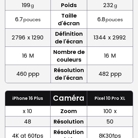
199
Poids
232
g
g
Taille
6.7
6.8
pouces
pouces
d'écran
Définition
2796
x 1290
1344
x 2992
de l'écran
Nombre de
16
M
16
M
couleurs
Résolution
460 ppp
482 ppp
de l'écran
Caméra
iPhone 16 Plus
Pixel 10 Pro XL
x 10
Zoom
100
x
48
Résolution
50
Résolution
4K at 60fps
8K30fps