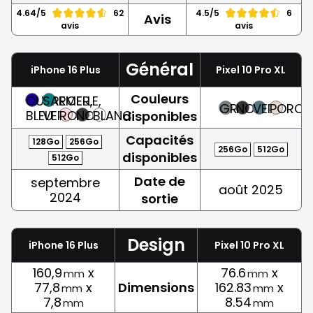
4.64/5
62
4.5/5
6
Avis
avis
avis
Général
iPhone 16 Plus
Pixel 10 Pro XL
Couleurs
OUTREMER,
SARCELLE,
GRIS
NOIR
VERT
PORCEL
BLEU
VERT
ROSE
NOIR
BLANC
disponibles
Capacités
128Go
256Go
256Go
512Go
disponibles
512Go
Date de
septembre
août 2025
2024
sortie
Design
iPhone 16 Plus
Pixel 10 Pro XL
160,9
x
76.6
x
mm
mm
77,8
x
Dimensions
162.83
x
mm
mm
7,8
8.54
mm
mm