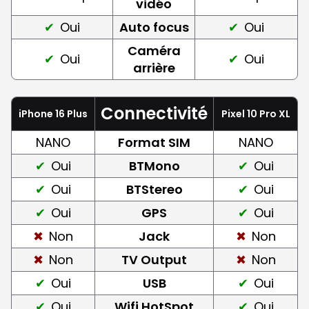
vidéo
Oui
Auto focus
Oui
Caméra
Oui
Oui
arrière
Connectivité
iPhone 16 Plus
Pixel 10 Pro XL
NANO
Format SIM
NANO
Oui
BTMono
Oui
Oui
BTStereo
Oui
Oui
GPS
Oui
Non
Jack
Non
Non
TV Output
Non
Oui
USB
Oui
Oui
Wifi HotSpot
Oui