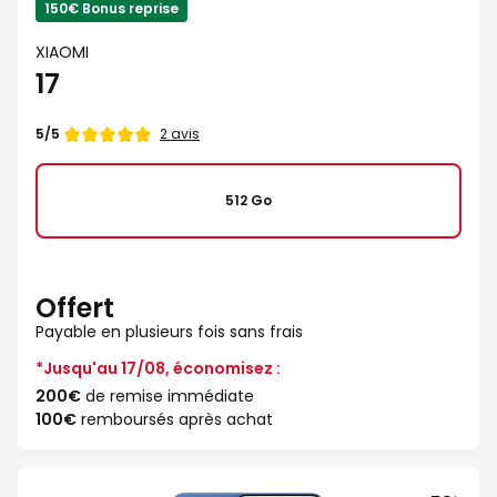
150€ Bonus reprise
XIAOMI
17
Note
2 avis
5/5
de
512 Go
Offert
Payable en plusieurs fois sans frais
*Jusqu'au 17/08, économisez :
200€
de remise immédiate
100€
remboursés après achat