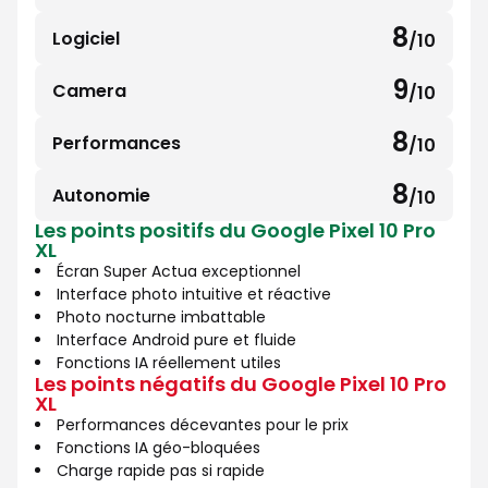
10
sur
8
Logiciel
/10
8
10
sur
9
Camera
/10
9
10
sur
8
Performances
/10
8
10
sur
8
Autonomie
/10
8
10
Les points positifs du Google Pixel 10 Pro
sur
XL
10
Écran Super Actua exceptionnel
Interface photo intuitive et réactive
Photo nocturne imbattable
Interface Android pure et fluide
Fonctions IA réellement utiles
Les points négatifs du Google Pixel 10 Pro
XL
Performances décevantes pour le prix
Fonctions IA géo-bloquées
Charge rapide pas si rapide