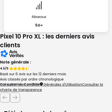
5G+
Pixel 10 Pro XL : les derniers avis
clients
Note générale :
Note
Note
4.5/5
Basé sur 6 avis sur les 12 derniers mois.
de
de
Avis classés par ordre chronologique
Avis soumis à un contrôle
Consulter les Conditions Générales d'Utilisation
Consulter la
charte de transparence