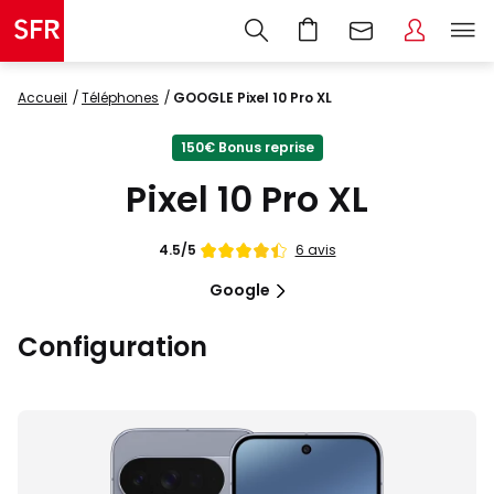
Accueil
Téléphones
GOOGLE Pixel 10 Pro XL
150€ Bonus reprise
Pixel 10 Pro XL
Note
6 avis
4.5/5
de
Google
Configuration
Images
du
produit