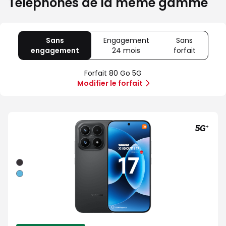
Téléphones de la même gamme
Sans
Engagement
Sans
engagement
avec
24 mois
avec
forfait
avec
80
Offre
Sans
Go
spéciale
forfait
Forfait 80 Go 5G
5G
Illimité
Modifier le forfait
5G+
Noir
Bleu