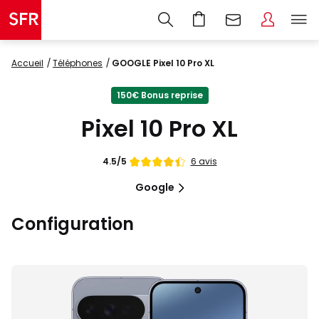
Accueil
Téléphones
GOOGLE Pixel 10 Pro XL
150€ Bonus reprise
Pixel 10 Pro XL
Note
6 avis
4.5/5
de
Google
Configuration
Images
du
produit