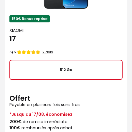
150€ Bonus reprise
XIAOMI
17
Note
2 avis
5/5
de
512 Go
Offert
Payable en plusieurs fois sans frais
*Jusqu'au 17/08, économisez :
200€
de remise immédiate
100€
remboursés après achat