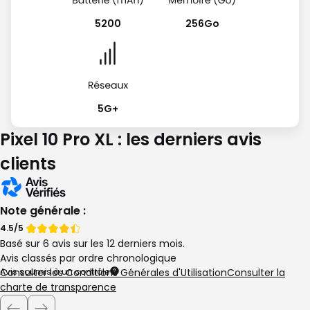
5200
256Go
5G+
Pixel 10 Pro XL : les derniers avis
clients
Note générale :
Note
Note
4.5/5
Basé sur 6 avis sur les 12 derniers mois.
de
de
Avis classés par ordre chronologique
Avis soumis à un contrôle
Consulter les Conditions Générales d'Utilisation
Consulter la
charte de transparence