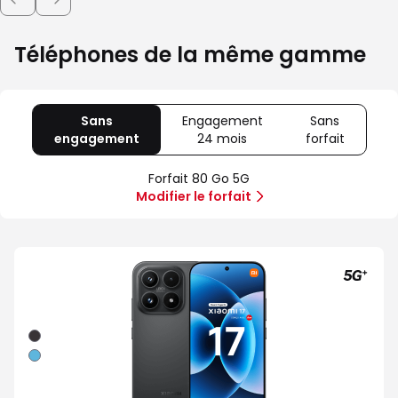
Téléphones de la même gamme
Sans
Engagement
Sans
engagement
avec
24 mois
avec
forfait
avec
80
Offre
Sans
Go
spéciale
forfait
Forfait 80 Go 5G
5G
Illimité
Modifier le forfait
5G+
Noir
Bleu