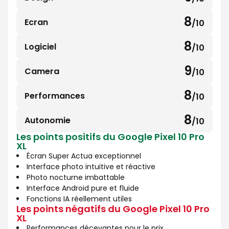
9
sur
8
Ecran
/10
8
10
sur
8
Logiciel
/10
8
10
sur
9
Camera
/10
9
10
sur
8
Performances
/10
8
10
sur
8
Autonomie
/10
8
10
Les points positifs du Google Pixel 10 Pro
sur
XL
10
Écran Super Actua exceptionnel
Interface photo intuitive et réactive
Photo nocturne imbattable
Interface Android pure et fluide
Fonctions IA réellement utiles
Les points négatifs du Google Pixel 10 Pro
XL
Performances décevantes pour le prix