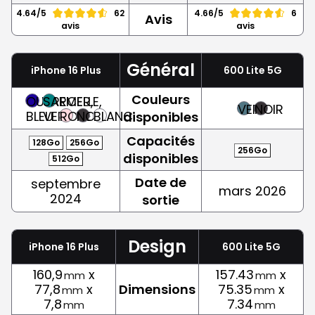
4.64/5
62
4.66/5
6
Avis
avis
avis
Général
iPhone 16 Plus
600 Lite 5G
Couleurs
OUTREMER,
SARCELLE,
VERT
NOIR
BLEU
VERT
ROSE
NOIR
BLANC
disponibles
Capacités
128Go
256Go
256Go
disponibles
512Go
Date de
septembre
mars 2026
2024
sortie
Design
iPhone 16 Plus
600 Lite 5G
160,9
x
157.43
x
mm
mm
77,8
x
Dimensions
75.35
x
mm
mm
7,8
7.34
mm
mm