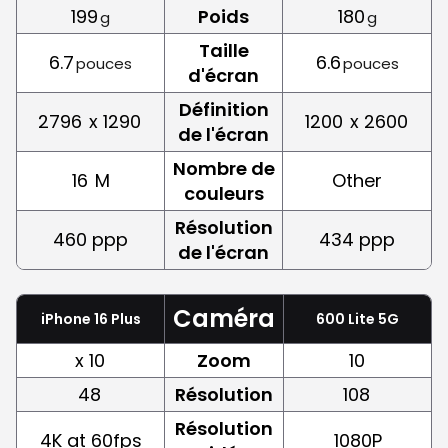
199
Poids
180
g
g
Taille
6.7
6.6
pouces
pouces
d'écran
Définition
2796
x 1290
1200
x 2600
de l'écran
Nombre de
16
M
Other
couleurs
Résolution
460 ppp
434 ppp
de l'écran
Caméra
iPhone 16 Plus
600 Lite 5G
x 10
Zoom
10
48
Résolution
108
Résolution
4K at 60fps
1080P