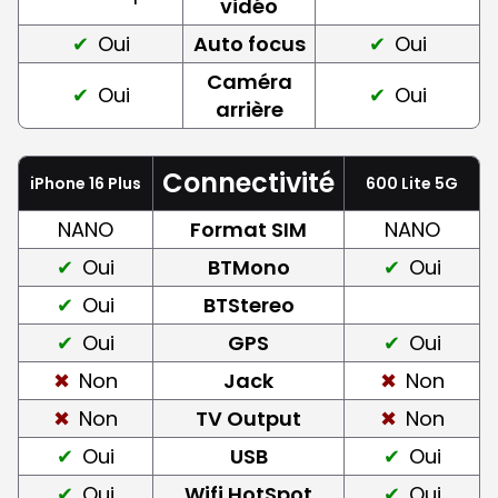
vidéo
Oui
Auto focus
Oui
Caméra
Oui
Oui
arrière
Connectivité
iPhone 16 Plus
600 Lite 5G
NANO
Format SIM
NANO
Oui
BTMono
Oui
Oui
BTStereo
Oui
GPS
Oui
Non
Jack
Non
Non
TV Output
Non
Oui
USB
Oui
Oui
Wifi HotSpot
Oui