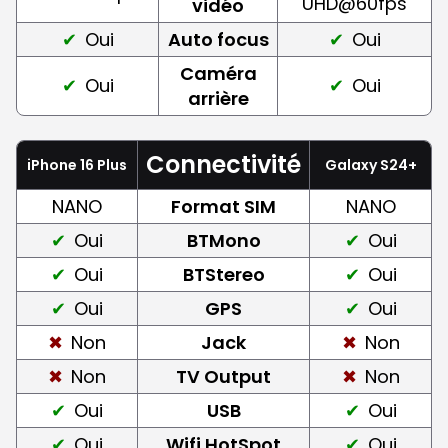
UHD@60fps
vidéo
Oui
Auto focus
Oui
Caméra
Oui
Oui
arrière
Connectivité
iPhone 16 Plus
Galaxy S24+
NANO
Format SIM
NANO
Oui
BTMono
Oui
Oui
BTStereo
Oui
Oui
GPS
Oui
Non
Jack
Non
Non
TV Output
Non
Oui
USB
Oui
Oui
Wifi HotSpot
Oui