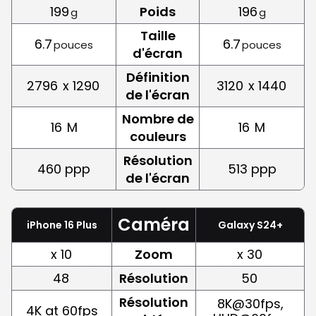
199
Poids
196
g
g
Taille
6.7
6.7
pouces
pouces
d'écran
Définition
2796
x 1290
3120
x 1440
de l'écran
Nombre de
16
M
16
M
couleurs
Résolution
460 ppp
513 ppp
de l'écran
Caméra
iPhone 16 Plus
Galaxy S24+
x 10
Zoom
x 30
48
Résolution
50
Résolution
8K@30fps,
4K at 60fps