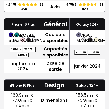
4.64/5
62
4.75/5
68
Avis
avis
avis
Général
iPhone 16 Plus
Galaxy S24+
Couleurs
OUTREMER,
SARCELLE,
INDIGO,
BLEU
VERT
ROSE
NOIR
BLANC
MAUVE
ARGENT
NOIR
CREME
disponibles
Capacités
128Go
256Go
256Go
512Go
disponibles
512Go
Date de
septembre
janvier 2024
2024
sortie
Design
iPhone 16 Plus
Galaxy S24+
160,9
x
158.5
x
mm
mm
77,8
x
Dimensions
75.9
x
mm
mm
7,8
7.7
mm
mm