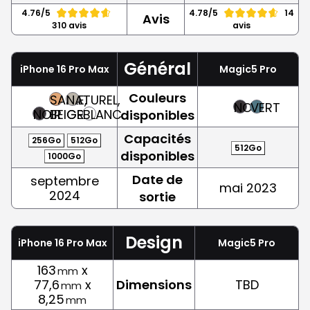
4.76/5
4.78/5
14
Avis
310 avis
avis
Général
iPhone 16 Pro Max
Magic5 Pro
Couleurs
SABLE,
NATUREL,
NOIR
VERT
NOIR
BEIGE
GRIS
BLANC
disponibles
Capacités
256Go
512Go
512Go
disponibles
1000Go
Date de
septembre
mai 2023
2024
sortie
Design
iPhone 16 Pro Max
Magic5 Pro
163
x
mm
77,6
x
Dimensions
TBD
mm
8,25
mm