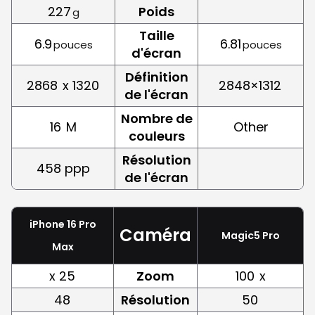
227
Poids
g
Taille
6.9
6.81
pouces
pouces
d'écran
Définition
2868
x 1320
2848×1312
de l'écran
Nombre de
16
M
Other
couleurs
Résolution
458 ppp
de l'écran
iPhone 16 Pro
Caméra
Magic5 Pro
Max
x 25
Zoom
100
x
48
Résolution
50