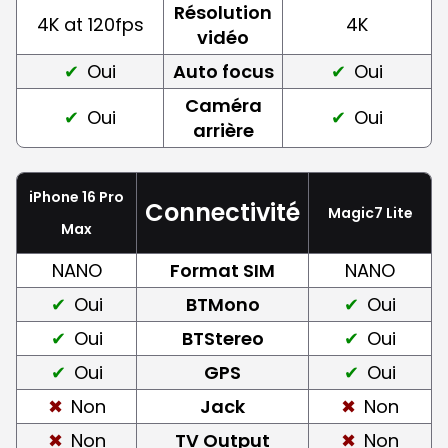
Résolution
4K at 120fps
4K
vidéo
Oui
Auto focus
Oui
Caméra
Oui
Oui
arrière
iPhone 16 Pro
Connectivité
Magic7 Lite
Max
NANO
Format SIM
NANO
Oui
BTMono
Oui
Oui
BTStereo
Oui
Oui
GPS
Oui
Non
Jack
Non
Non
TV Output
Non