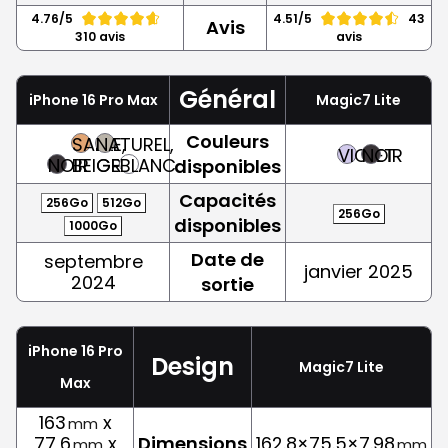
4.76/5
4.51/5
43
Avis
310 avis
avis
Général
iPhone 16 Pro Max
Magic7 Lite
Couleurs
SABLE,
NATUREL,
VIOLET
NOIR
NOIR
BEIGE
GRIS
BLANC
disponibles
Capacités
256Go
512Go
256Go
disponibles
1000Go
Date de
septembre
janvier 2025
2024
sortie
iPhone 16 Pro
Design
Magic7 Lite
Max
163
x
mm
77,6
x
Dimensions
162.8×75.5×7.98
mm
mm