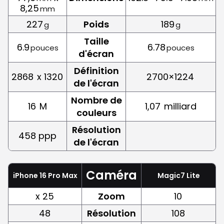
8,25
mm
227
Poids
189
g
g
Taille
6.9
6.78
pouces
pouces
d'écran
Définition
2868
x 1320
2700×1224
de l'écran
Nombre de
16
M
1,07
milliard
couleurs
Résolution
458 ppp
de l'écran
Caméra
iPhone 16 Pro Max
Magic7 Lite
x 25
Zoom
10
48
Résolution
108