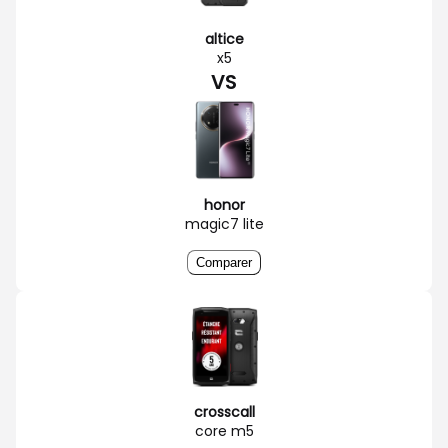
altice
x5
VS
honor
magic7 lite
Comparer
crosscall
core m5