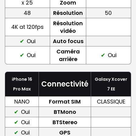
x 25
Zoom
48
Résolution
50
Résolution
4K at 120fps
vidéo
Oui
Auto focus
Caméra
Oui
Oui
arrière
iPhone 16
Galaxy Xcover
Connectivité
Pro Max
7 EE
NANO
Format SIM
CLASSIQUE
Oui
BTMono
Oui
BTStereo
Oui
GPS