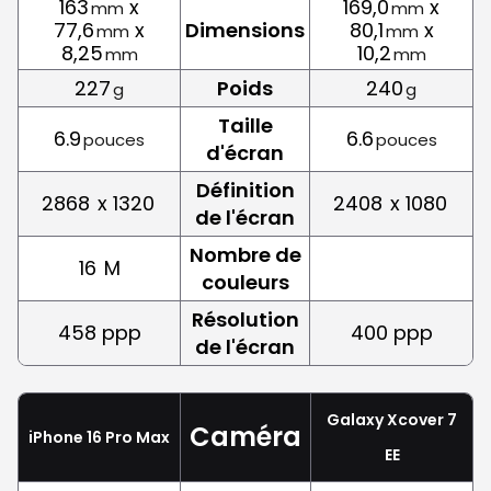
163
x
169,0
x
mm
mm
77,6
x
Dimensions
80,1
x
mm
mm
8,25
10,2
mm
mm
227
Poids
240
g
g
Taille
6.9
6.6
pouces
pouces
d'écran
Définition
2868
x 1320
2408
x 1080
de l'écran
Nombre de
16
M
couleurs
Résolution
458 ppp
400 ppp
de l'écran
Galaxy Xcover 7
Caméra
iPhone 16 Pro Max
EE