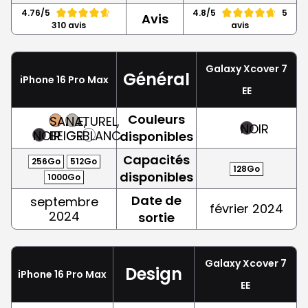
4.76/5
4.8/5
5
Avis
310 avis
avis
Galaxy Xcover 7
Général
iPhone 16 Pro Max
EE
Couleurs
SABLE,
NATUREL,
NOIR
NOIR
BEIGE
GRIS
BLANC
disponibles
Capacités
256Go
512Go
128Go
disponibles
1000Go
Date de
septembre
février 2024
2024
sortie
Galaxy Xcover 7
Design
iPhone 16 Pro Max
EE