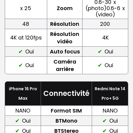
0.6-30
x
x 25
Zoom
(photo)0.6-6
x
(video)
48
Résolution
200
Résolution
4K at 120fps
4K
vidéo
Oui
Auto focus
Oui
Caméra
Oui
Oui
arrière
iPhone 16 Pro
Redmi Note 14
Connectivité
Max
Pro+ 5G
NANO
Format SIM
NANO
Oui
BTMono
Oui
Oui
BTStereo
Oui