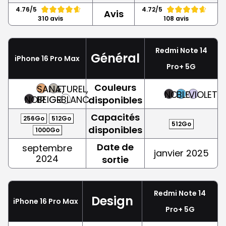
4.76/5
4.72/5
Avis
310 avis
108 avis
Redmi Note 14
Général
iPhone 16 Pro Max
Pro+ 5G
Couleurs
SABLE,
NATUREL,
NOIR
BLEU
VIOLET
NOIR
BEIGE
GRIS
BLANC
disponibles
Capacités
256Go
512Go
512Go
disponibles
1000Go
Date de
septembre
janvier 2025
2024
sortie
Redmi Note 14
Design
iPhone 16 Pro Max
Pro+ 5G