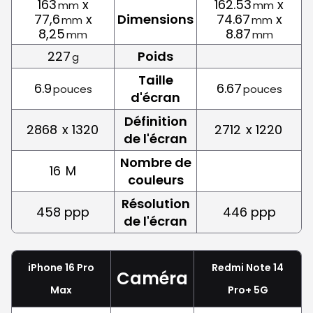
163
x
162.53
x
mm
mm
77,6
x
Dimensions
74.67
x
mm
mm
8,25
8.87
mm
mm
227
Poids
g
Taille
6.9
6.67
pouces
pouces
d'écran
Définition
2868
x 1320
2712
x 1220
de l'écran
Nombre de
16
M
couleurs
Résolution
458 ppp
446 ppp
de l'écran
iPhone 16 Pro
Redmi Note 14
Caméra
Max
Pro+ 5G