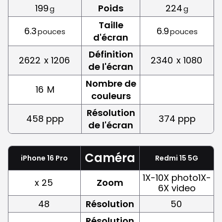
199
Poids
224
g
g
Taille
6.3
6.9
pouces
pouces
d'écran
Définition
2622
x 1206
2340
x 1080
de l'écran
Nombre de
16
M
couleurs
Résolution
458 ppp
374 ppp
de l'écran
Caméra
iPhone 16 Pro
Redmi 15 5G
1X-10X photo1X-
x 25
Zoom
6X video
48
Résolution
50
Résolution