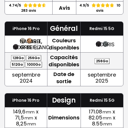
4.74/5
4.9/5
10
Avis
283 avis
avis
Général
iPhone 16 Pro
Redmi 15 5G
Couleurs
NATUREL,
SABLE,
NOIR
GRIS
NOIR
GRIS
BEIGE
BLANC
disponibles
Capacités
128Go
256Go
256Go
disponibles
512Go
1000Go
Date de
septembre
septembre
2024
2025
sortie
Design
iPhone 16 Pro
Redmi 15 5G
149,6
x
171.08
x
mm
mm
71,5
x
Dimensions
82.05
x
mm
mm
8,25
8.55
mm
mm