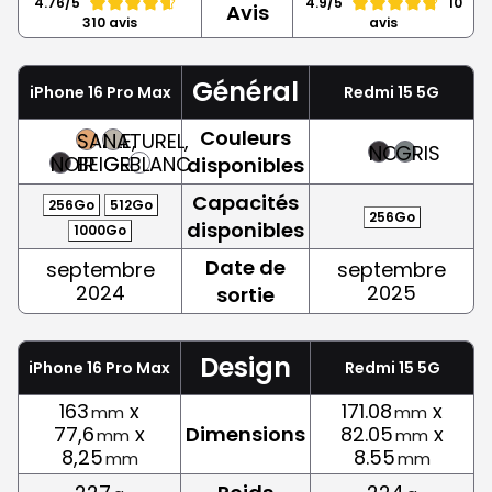
4.76/5
4.9/5
10
Avis
310 avis
avis
Général
iPhone 16 Pro Max
Redmi 15 5G
Couleurs
SABLE,
NATUREL,
NOIR
GRIS
NOIR
BEIGE
GRIS
BLANC
disponibles
Capacités
256Go
512Go
256Go
disponibles
1000Go
Date de
septembre
septembre
2024
2025
sortie
Design
iPhone 16 Pro Max
Redmi 15 5G
163
x
171.08
x
mm
mm
77,6
x
Dimensions
82.05
x
mm
mm
8,25
8.55
mm
mm