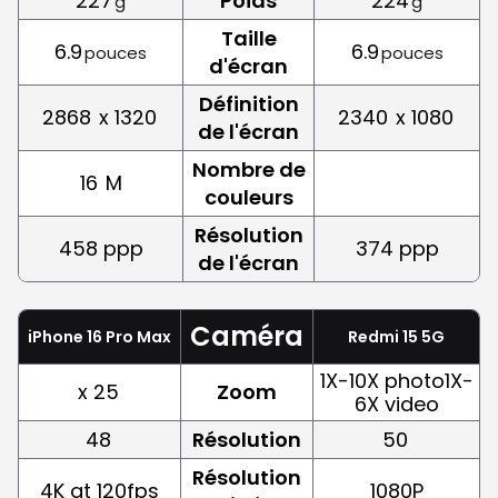
227
Poids
224
g
g
Taille
6.9
6.9
pouces
pouces
d'écran
Définition
2868
x 1320
2340
x 1080
de l'écran
Nombre de
16
M
couleurs
Résolution
458 ppp
374 ppp
de l'écran
Caméra
iPhone 16 Pro Max
Redmi 15 5G
1X-10X photo1X-
x 25
Zoom
6X video
48
Résolution
50
Résolution
4K at 120fps
1080P