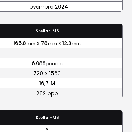
novembre 2024
Stellar-M6
165.8
x 78
x 12.3
mm
mm
mm
6.088
pouces
720
x 1560
16,7
M
282 ppp
Stellar-M6
Y