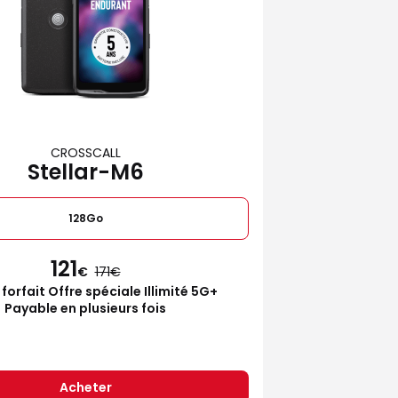
CROSSCALL
Stellar-M6
128Go
121
€
171
 forfait Offre spéciale Illimité 5G+
Payable en plusieurs fois
Acheter