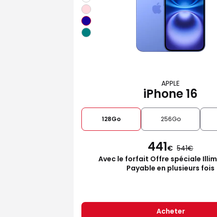
APPLE
iPhone 16
128Go
256Go
441
€
541
Avec le forfait Offre spéciale Illi
Payable en plusieurs fois
Acheter