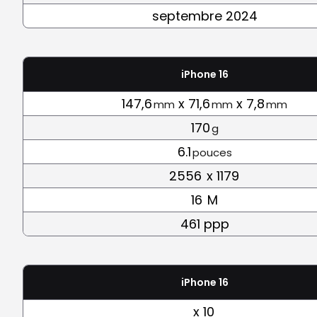
septembre 2024
iPhone 16
147,6
x 71,6
x 7,8
mm
mm
mm
170
g
6.1
pouces
2556
x 1179
16
M
461 ppp
iPhone 16
x 10