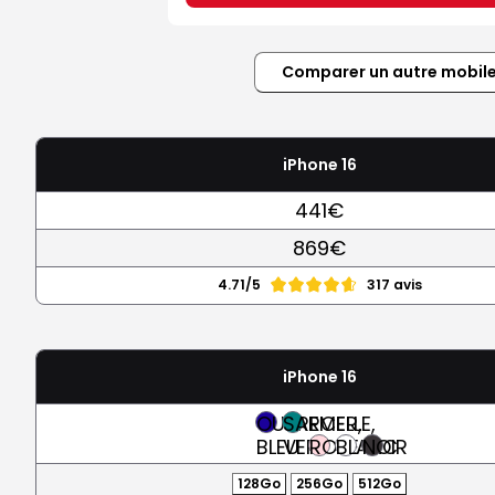
Comparer un autre mobil
iPhone 16
441€
869€
4.71/5
317 avis
iPhone 16
OUTREMER,
SARCELLE,
BLEU
VERT
ROSE
BLANC
NOIR
128Go
256Go
512Go