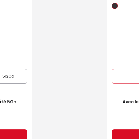
512Go
mité 5G+
Avec le