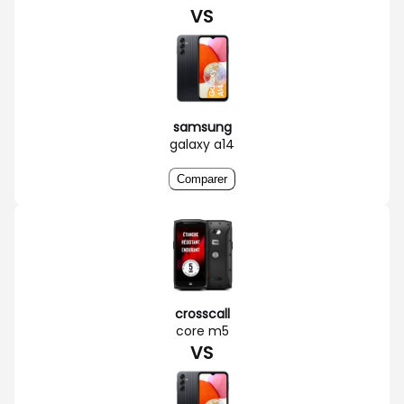
VS
samsung
galaxy a14
Comparer
crosscall
core m5
VS