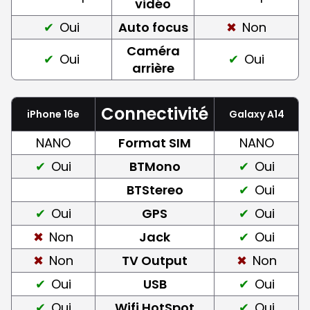
vidéo
Oui
Auto focus
Non
Caméra
Oui
Oui
arrière
Connectivité
iPhone 16e
Galaxy A14
NANO
Format SIM
NANO
Oui
BTMono
Oui
BTStereo
Oui
Oui
GPS
Oui
Non
Jack
Oui
Non
TV Output
Non
Oui
USB
Oui
Oui
Wifi HotSpot
Oui