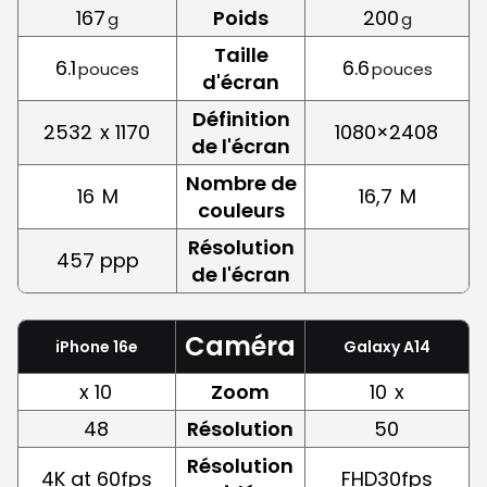
167
Poids
200
g
g
Taille
6.1
6.6
pouces
pouces
d'écran
Définition
2532
x 1170
1080×2408
de l'écran
Nombre de
16
M
16,7
M
couleurs
Résolution
457 ppp
de l'écran
Caméra
iPhone 16e
Galaxy A14
x 10
Zoom
10
x
48
Résolution
50
Résolution
4K at 60fps
FHD30fps