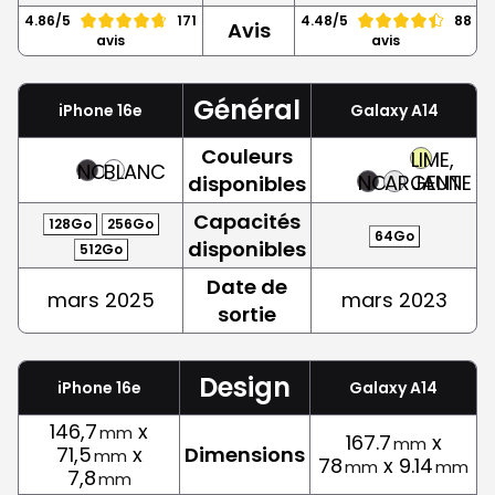
4.86/5
171
4.48/5
88
Avis
avis
avis
Général
iPhone 16e
Galaxy A14
Couleurs
LIME,
NOIR
BLANC
NOIR
ARGENT
JAUNE
disponibles
Capacités
128Go
256Go
64Go
disponibles
512Go
Date de
mars 2025
mars 2023
sortie
Design
iPhone 16e
Galaxy A14
146,7
x
mm
167.7
x
mm
71,5
x
Dimensions
mm
78
x 9.14
mm
mm
7,8
mm