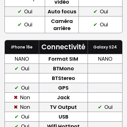
vidéo
Oui
Auto focus
Oui
Caméra
Oui
Oui
arrière
Connectivité
iPhone 16e
Galaxy S24
NANO
Format SIM
NANO
Oui
BTMono
BTStereo
Oui
GPS
Non
Jack
Non
TV Output
Oui
Oui
USB
Oui
Wifi HotSpot