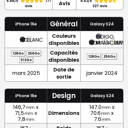
4.86/5
171
4.62/5
Avis
avis
227 avis
Général
iPhone 16e
Galaxy S24
Couleurs
INDIGO,
NOIR
BLANC
NOIR
MAUVE
ARGENT
CREME
disponibles
Capacités
128Go
256Go
128Go
256Go
disponibles
512Go
Date de
mars 2025
janvier 2024
sortie
Design
iPhone 16e
Galaxy S24
146,7
x
147.0
x
mm
mm
71,5
x
Dimensions
70.6
x
mm
mm
7,8
7.6
mm
mm