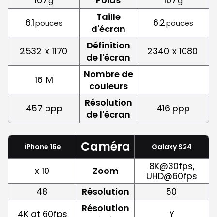
167
Poids
167
g
g
Taille
6.1
6.2
pouces
pouces
d'écran
Définition
2532
x 1170
2340
x 1080
de l'écran
Nombre de
16
M
couleurs
Résolution
457 ppp
416 ppp
de l'écran
Caméra
iPhone 16e
Galaxy S24
8K@30fps,
x 10
Zoom
UHD@60fps
48
Résolution
50
Résolution
4K at 60fps
Y