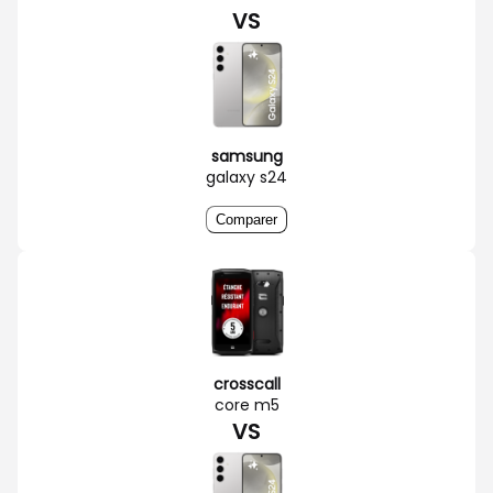
VS
samsung
galaxy s24
Comparer
crosscall
core m5
VS