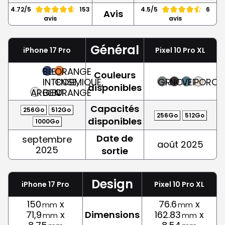
4.72/5
153
4.5/5
6
Avis
avis
avis
Général
iPhone 17 Pro
Pixel 10 Pro XL
BLEU
ORANGE
Couleurs
INTENSE,
COSMIQUE,
GRIS
NOIR
VERT
PORCEL
disponibles
ARGENT
BLEU
ORANGE
Capacités
256Go
512Go
256Go
512Go
disponibles
1000Go
Date de
septembre
août 2025
2025
sortie
Design
iPhone 17 Pro
Pixel 10 Pro XL
150
x
76.6
x
mm
mm
71,9
x
Dimensions
162.83
x
mm
mm