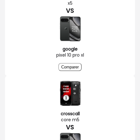
x5
VS
google
pixel 10 pro xl
Comparer
crosscall
core m5
VS