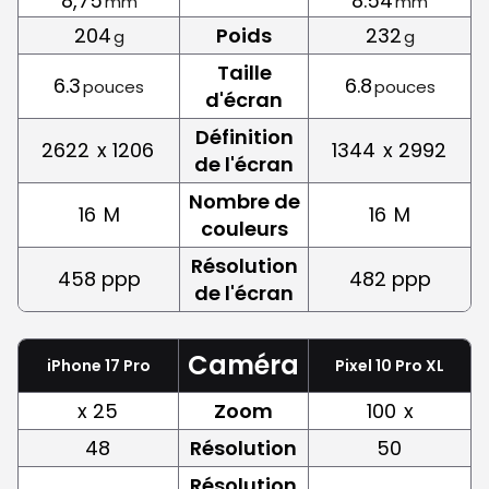
8,75
8.54
mm
mm
204
Poids
232
g
g
Taille
6.3
6.8
pouces
pouces
d'écran
Définition
2622
x 1206
1344
x 2992
de l'écran
Nombre de
16
M
16
M
couleurs
Résolution
458 ppp
482 ppp
de l'écran
Caméra
iPhone 17 Pro
Pixel 10 Pro XL
x 25
Zoom
100
x
48
Résolution
50
Résolution