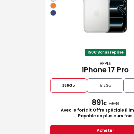
150€ Bonus reprise
APPLE
iPhone 17 Pro
256Go
512Go
891
€
1011
Avec le forfait Offre spéciale Illi
Payable en plusieurs fois
Acheter