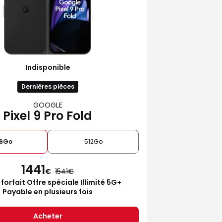
Indisponible
Dernières pièces
GOOGLE
Pixel 9 Pro Fold
6Go
512Go
1441
€
1541
 forfait Offre spéciale Illimité 5G+
Payable en plusieurs fois
Acheter