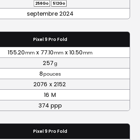
256Go
512Go
septembre 2024
Pixel 9 Pro Fold
155.20
x 77.10
x 10.50
mm
mm
mm
257
g
8
pouces
2076
x 2152
16
M
374 ppp
Pixel 9 Pro Fold