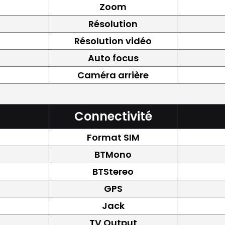
Zoom
Résolution
Résolution vidéo
Auto focus
Caméra arrière
Connectivité
Format SIM
BTMono
BTStereo
GPS
Jack
TV Output