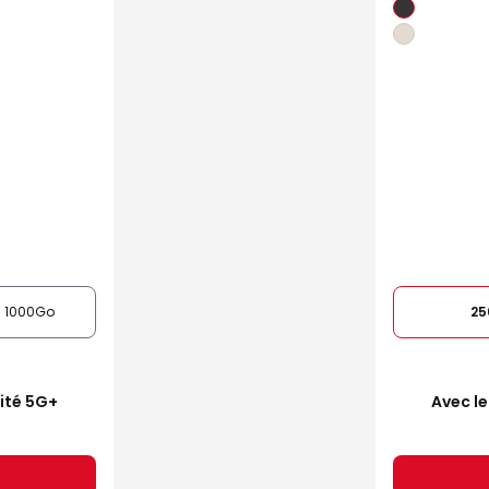
1000Go
25
mité 5G+
Avec le