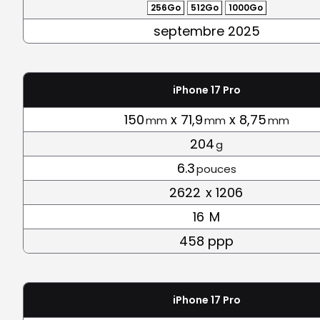
256Go
512Go
1000Go
septembre 2025
iPhone 17 Pro
150
x 71,9
x 8,75
mm
mm
mm
204
g
6.3
pouces
2622
x 1206
16
M
458 ppp
iPhone 17 Pro