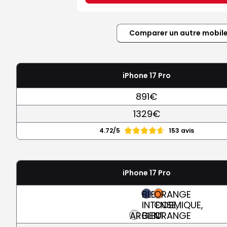
Comparer un autre mobil
iPhone 17 Pro
891€
1329€
4.72/5
153 avis
iPhone 17 Pro
BLEU
ORANGE
INTENSE,
COSMIQUE,
ARGENT
BLEU
ORANGE