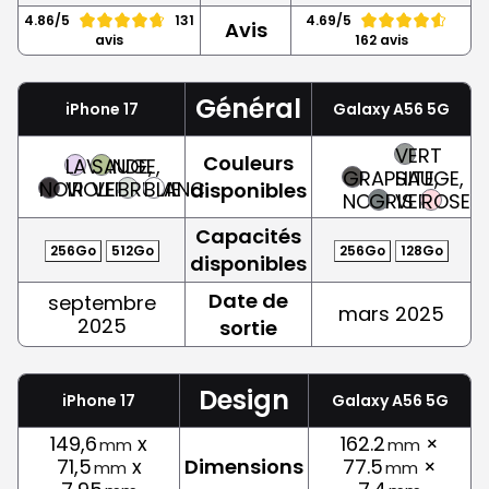
4.86/5
131
4.69/5
Avis
avis
162 avis
Général
iPhone 17
Galaxy A56 5G
VERT
Couleurs
LAVANDE,
SAUGE,
GRAPHITE,
SAUGE,
NOIR
VIOLET
VERT
BRUME
BLANC
disponibles
NOIR
GRIS
VERT
ROSE
Capacités
256Go
512Go
256Go
128Go
disponibles
Date de
septembre
mars 2025
2025
sortie
Design
iPhone 17
Galaxy A56 5G
149,6
x
162.2
×
mm
mm
71,5
x
Dimensions
77.5
×
mm
mm