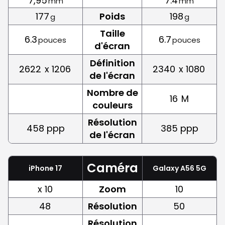
7,95
7.4
mm
mm
177
Poids
198
g
g
Taille
6.3
6.7
pouces
pouces
d'écran
Définition
2622
x 1206
2340
x 1080
de l'écran
Nombre de
16
M
couleurs
Résolution
458 ppp
385 ppp
de l'écran
Caméra
iPhone 17
Galaxy A56 5G
x 10
Zoom
10
48
Résolution
50
Résolution