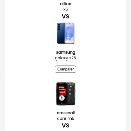
altice
x5
VS
samsung
galaxy s25
Comparer
crosscall
core m5
VS