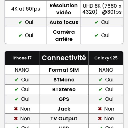
Résolution
UHD 8K (7680
x
4K at 60fps
4320) | @30fps
vidéo
Oui
Auto focus
Oui
Caméra
Oui
Oui
arrière
Connectivité
iPhone 17
Galaxy S25
NANO
Format SIM
NANO
Oui
BTMono
Oui
Oui
BTStereo
Oui
Oui
GPS
Oui
Non
Jack
Non
Non
TV Output
Non