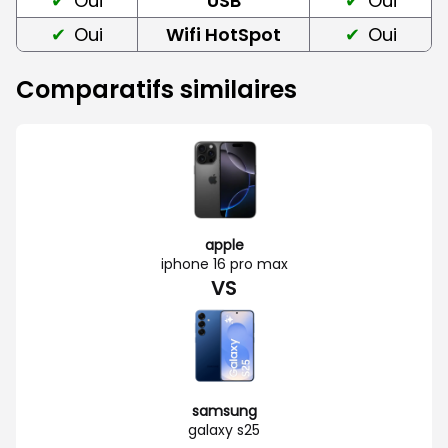
Oui
USB
Oui
Oui
Wifi HotSpot
Oui
Comparatifs similaires
apple
iphone 16 pro max
VS
samsung
galaxy s25