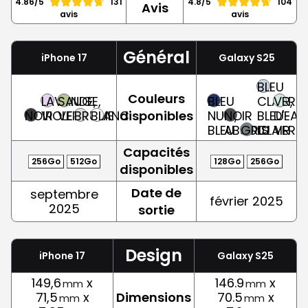
4.86/5
131
4.8/5
104
Avis
avis
avis
Général
iPhone 17
Galaxy S25
BLEU
Couleurs
LAVANDE,
SAUGE,
BLEU
CLAIR,
VERT
NOIR
VIOLET
VERT
BRUME
BLANC
disponibles
NUIT,
NOIR
BLEU-
D'EAU
BLEU
ABSOLU
GRIS
CLAIR
VERT
Capacités
256Go
512Go
128Go
256Go
disponibles
Date de
septembre
février 2025
2025
sortie
Design
iPhone 17
Galaxy S25
149,6
x
146.9
x
mm
mm
71,5
x
Dimensions
70.5
x
mm
mm