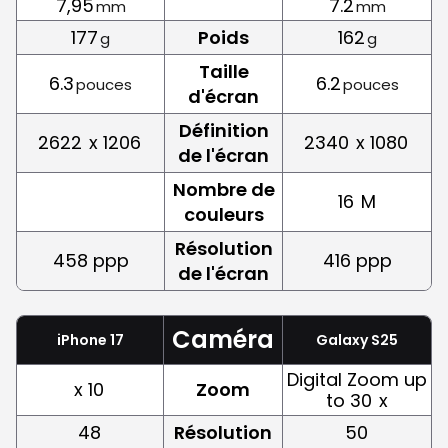
7,95
7.2
mm
mm
177
Poids
162
g
g
Taille
6.3
6.2
pouces
pouces
d'écran
Définition
2622
x 1206
2340
x 1080
de l'écran
Nombre de
16
M
couleurs
Résolution
458 ppp
416 ppp
de l'écran
Caméra
iPhone 17
Galaxy S25
Digital Zoom up
x 10
Zoom
to 30
x
48
Résolution
50