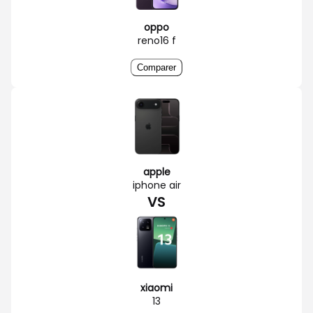
oppo
reno16 f
Comparer
apple
iphone air
VS
xiaomi
13