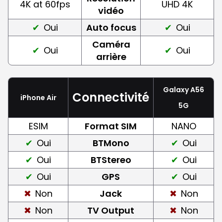
4K at 60fps
UHD 4K
vidéo
Oui
Auto focus
Oui
Caméra
Oui
Oui
arrière
Galaxy A56
Connectivité
iPhone Air
5G
ESIM
Format SIM
NANO
Oui
BTMono
Oui
Oui
BTStereo
Oui
Oui
GPS
Oui
Non
Jack
Non
Non
TV Output
Non