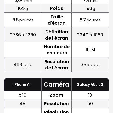
5,64
7.4
mm
mm
165
Poids
198
g
g
Taille
6.5
6.7
pouces
pouces
d'écran
Définition
2736
x 1260
2340
x 1080
de l'écran
Nombre de
16
M
couleurs
Résolution
463 ppp
385 ppp
de l'écran
Caméra
iPhone Air
Galaxy A56 5G
x 10
Zoom
10
48
Résolution
50
Résolution