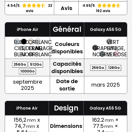
4.54/5
22
4.69/5
Avis
avis
162 avis
Général
iPhone Air
Galaxy A56 5G
BLEU
NOIR
OR
BLANC
VERT
Couleurs
CIEL,
SIDERAL,
CLAIR,
NUAGE,
GRAPHITE,
SAUGE,
disponibles
BLEU
NOIR
OR
BLANC
NOIR
GRIS
VERT
ROSE
Capacités
256Go
512Go
256Go
128Go
disponibles
1000Go
Date de
septembre
mars 2025
2025
sortie
Design
iPhone Air
Galaxy A56 5G
156,2
x
162.2
×
mm
mm
74,7
x
Dimensions
77.5
×
mm
mm