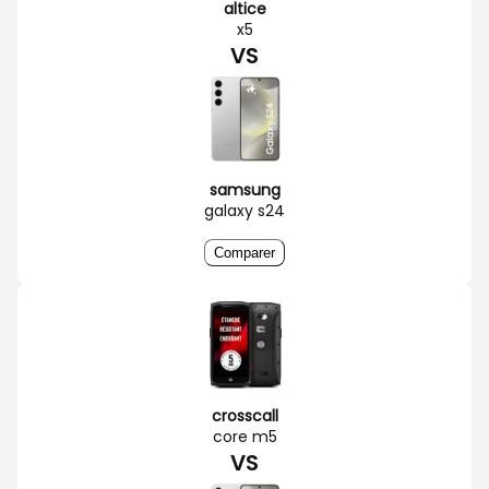
altice
x5
VS
samsung
galaxy s24
Comparer
crosscall
core m5
VS