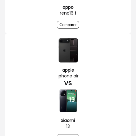
oppo
reno16 f
Comparer
apple
iphone air
VS
xiaomi
13