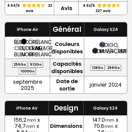
4.54/5
22
4.62/5
Avis
avis
227 avis
Général
iPhone Air
Galaxy S24
BLEU
NOIR
OR
BLANC
Couleurs
INDIGO,
CIEL,
SIDERAL,
CLAIR,
NUAGE,
NOIR
MAUVE
ARGENT
CREME
disponibles
BLEU
NOIR
OR
BLANC
Capacités
256Go
512Go
128Go
256Go
disponibles
1000Go
Date de
septembre
janvier 2024
2025
sortie
Design
iPhone Air
Galaxy S24
156,2
x
147.0
x
mm
mm
74,7
x
Dimensions
70.6
x
mm
mm