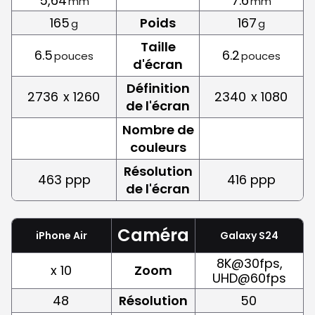
5,64
7.6
mm
mm
165
Poids
167
g
g
Taille
6.5
6.2
pouces
pouces
d'écran
Définition
2736
x 1260
2340
x 1080
de l'écran
Nombre de
couleurs
Résolution
463 ppp
416 ppp
de l'écran
Caméra
iPhone Air
Galaxy S24
8K@30fps,
x 10
Zoom
UHD@60fps
48
Résolution
50