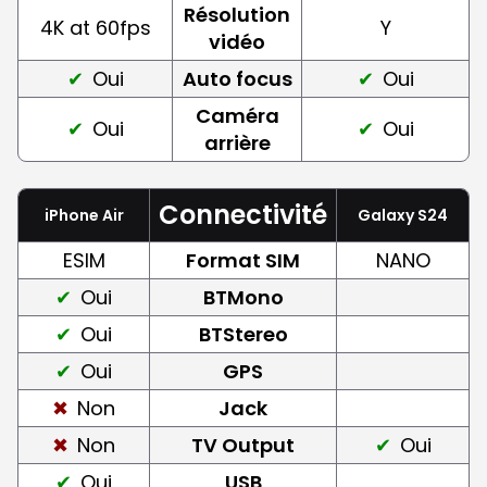
Résolution
4K at 60fps
Y
vidéo
Oui
Auto focus
Oui
Caméra
Oui
Oui
arrière
Connectivité
iPhone Air
Galaxy S24
ESIM
Format SIM
NANO
Oui
BTMono
Oui
BTStereo
Oui
GPS
Non
Jack
Non
TV Output
Oui
Oui
USB