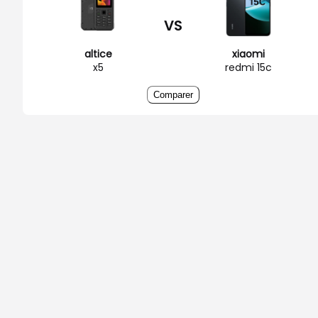
VS
altice
xiaomi
x5
redmi 15c
Comparer