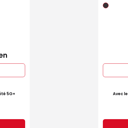
en
mité 5G+
Avec le