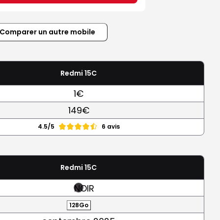
Comparer un autre mobile
Redmi 15C
1€
149€
4.5/5
6 avis
Redmi 15C
NOIR
128Go