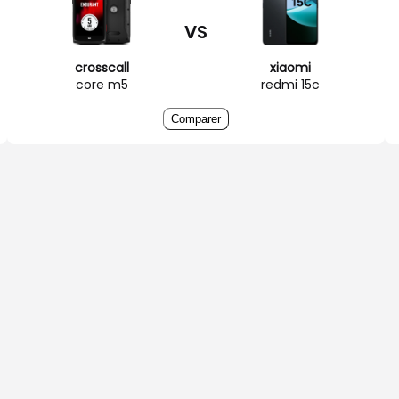
VS
crosscall
xiaomi
core m5
redmi 15c
Comparer