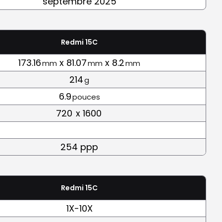
septembre 2025
Redmi 15C
173.16
x 81.07
x 8.2
mm
mm
mm
214
g
6.9
pouces
720
x 1600
254 ppp
Redmi 15C
1X-10X