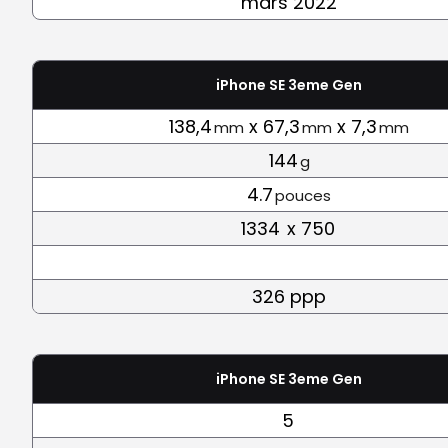
mars 2022
iPhone SE 3eme Gen
138,4
x 67,3
x 7,3
mm
mm
mm
144
g
4.7
pouces
1334
x 750
326 ppp
iPhone SE 3eme Gen
5