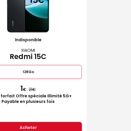
Indisponible
XIAOMI
Redmi 15C
128Go
1
€
21
 forfait Offre spéciale Illimité 5G+
Payable en plusieurs fois
Acheter