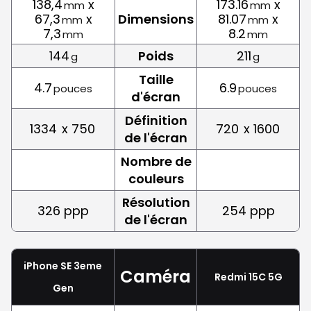
138,4
x
173.16
x
mm
mm
67,3
x
Dimensions
81.07
x
mm
mm
7,3
8.2
mm
mm
144
Poids
211
g
g
Taille
4.7
6.9
pouces
pouces
d'écran
Définition
1334
x 750
720
x 1600
de l'écran
Nombre de
couleurs
Résolution
326 ppp
254 ppp
de l'écran
iPhone SE 3eme
Caméra
Redmi 15C 5G
Gen