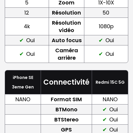
5
Zoom
1X-10X
12
Résolution
50
Résolution
4k
1080p
vidéo
Oui
Auto focus
Oui
Caméra
Oui
Oui
arrière
iPhone SE
Connectivité
Redmi 15C 5G
3eme Gen
NANO
Format SIM
NANO
BTMono
Oui
BTStereo
Oui
GPS
Oui