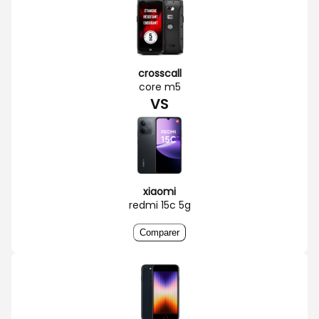
crosscall
core m5
VS
xiaomi
redmi 15c 5g
Comparer