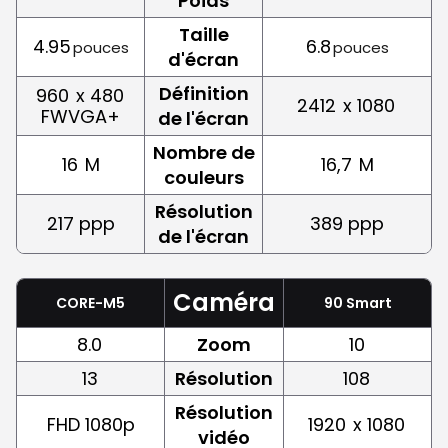
Poids
Taille
4.95
6.8
pouces
pouces
d'écran
Définition
960
x 480
2412
x 1080
FWVGA+
de l'écran
Nombre de
16
M
16,7
M
couleurs
Résolution
217 ppp
389 ppp
de l'écran
Caméra
CORE-M5
90 Smart
8.0
Zoom
10
13
Résolution
108
Résolution
FHD 1080p
1920
x 1080
vidéo