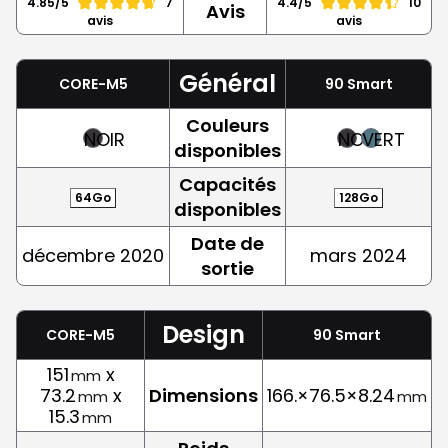
4.85/5
7
4.4/5
10
Avis
avis
avis
Général
CORE-M5
90 Smart
Couleurs
NOIR
NOIR
VERT
disponibles
Capacités
64Go
128Go
disponibles
Date de
décembre 2020
mars 2024
sortie
Design
CORE-M5
90 Smart
151
x
mm
73.2
x
Dimensions
166.×76.5×8.24
mm
mm
15.3
mm