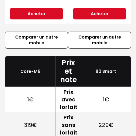
Acheter
Acheter
Comparer un autre
Comparer un autre
mobile
mobile
Prix
et
Core-M6
90 Smart
note
Prix
1€
avec
1€
forfait
Prix
319€
sans
229€
forfait