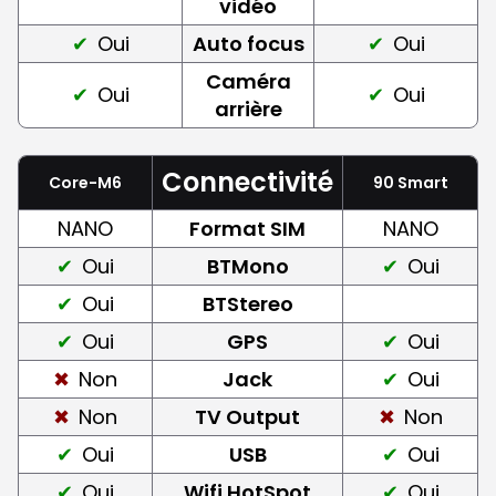
vidéo
Oui
Auto focus
Oui
Caméra
Oui
Oui
arrière
Connectivité
Core-M6
90 Smart
NANO
Format SIM
NANO
Oui
BTMono
Oui
Oui
BTStereo
Oui
GPS
Oui
Non
Jack
Oui
Non
TV Output
Non
Oui
USB
Oui
Oui
Wifi HotSpot
Oui