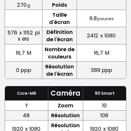
270
Poids
g
Taille
6.8
pouces
d'écran
Définition
576
x 1152
pi
2412
x 1080
x els
de l'écran
Nombre de
16,7
M
16,7
M
couleurs
Résolution
0 ppp
389 ppp
de l'écran
Caméra
Core-M6
90 Smart
Y
Zoom
10
48
Résolution
108
Résolution
1920
x 1080
1920
x 1080