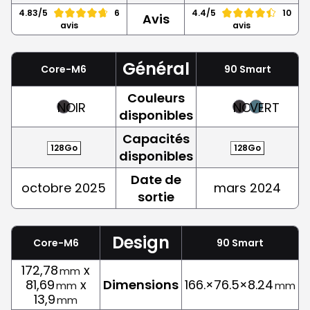
4.83/5
6
4.4/5
10
Avis
avis
avis
Général
Core-M6
90 Smart
Couleurs
NOIR
NOIR
VERT
disponibles
Capacités
128Go
128Go
disponibles
Date de
octobre 2025
mars 2024
sortie
Design
Core-M6
90 Smart
172,78
x
mm
81,69
x
Dimensions
166.×76.5×8.24
mm
mm
13,9
mm