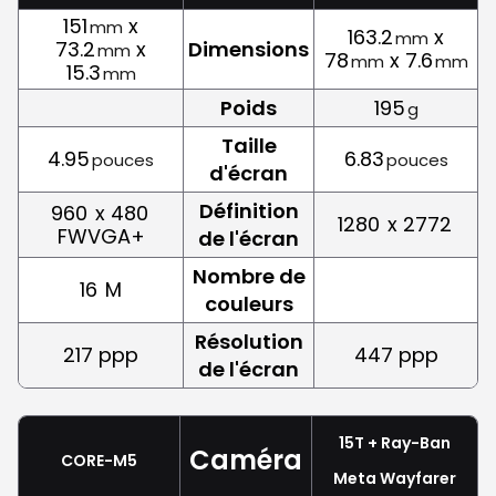
151
x
mm
163.2
x
mm
73.2
x
Dimensions
mm
78
x 7.6
mm
mm
15.3
mm
Poids
195
g
Taille
4.95
6.83
pouces
pouces
d'écran
Définition
960
x 480
1280
x 2772
FWVGA+
de l'écran
Nombre de
16
M
couleurs
Résolution
217 ppp
447 ppp
de l'écran
15T + Ray-Ban
Caméra
CORE-M5
Meta Wayfarer