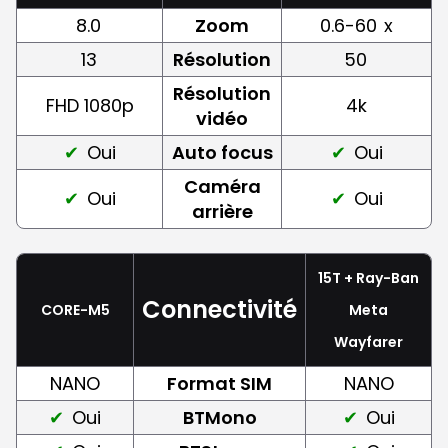
8.0
Zoom
0.6-60
x
13
Résolution
50
Résolution
FHD 1080p
4k
vidéo
Oui
Auto focus
Oui
Caméra
Oui
Oui
arrière
15T + Ray-Ban
Connectivité
CORE-M5
Meta
Wayfarer
NANO
Format SIM
NANO
Oui
BTMono
Oui