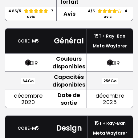
forfait
4.85/5
7
4/5
4
Avis
avis
avis
15T + Ray-Ban
Général
CORE-M5
Meta Wayfarer
Couleurs
NOIR
NOIR
disponibles
Capacités
64Go
256Go
disponibles
Date de
décembre
décembre
2020
2025
sortie
15T + Ray-Ban
Design
CORE-M5
Meta Wayfarer