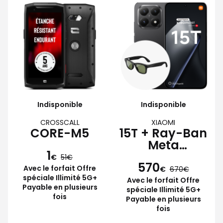
Indisponible
Indisponible
CROSSCALL
XIAOMI
CORE-M5
15T + Ray-Ban
Meta
1
Wayfarer
€
51
570
Avec le forfait Offre
€
670
spéciale Illimité 5G+
Avec le forfait Offre
Payable en plusieurs
spéciale Illimité 5G+
fois
Payable en plusieurs
fois