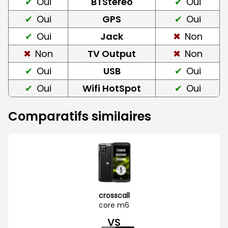
Oui
BTStereo
Oui
Oui
GPS
Oui
Oui
Jack
Non
Non
TV Output
Non
Oui
USB
Oui
Oui
Wifi HotSpot
Oui
Comparatifs similaires
crosscall
core m6
VS