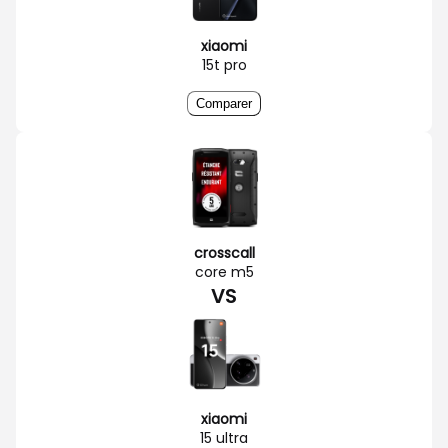
xiaomi
15t pro
Comparer
crosscall
core m5
VS
xiaomi
15 ultra