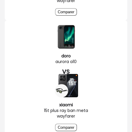
wayfarer
Comparer
doro
aurora a10
VS
xiaomi
15t plus ray ban meta
wayfarer
Comparer