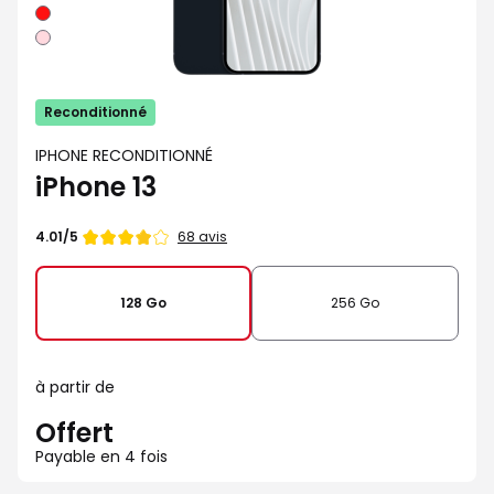
Rouge
Rose
Reconditionné
IPHONE RECONDITIONNÉ
iPhone 13
Note
68 avis
4.01/5
de
128 Go
256 Go
à partir de
Offert
Payable en 4 fois