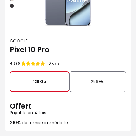
Noir
GOOGLE
Pixel 10 Pro
Note
10 avis
4.9/5
de
128 Go
256 Go
Offert
Payable en 4 fois
210€
de remise immédiate