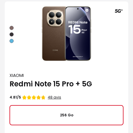
Moka
Noir
Bleu
XIAOMI
Redmi Note 15 Pro + 5G
Note
48 avis
4.81/5
de
256 Go