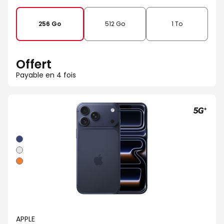
256 Go
512 Go
1 To
Offert
Payable en 4 fois
Bleu
intense
Argent
Orange
cosmique
APPLE