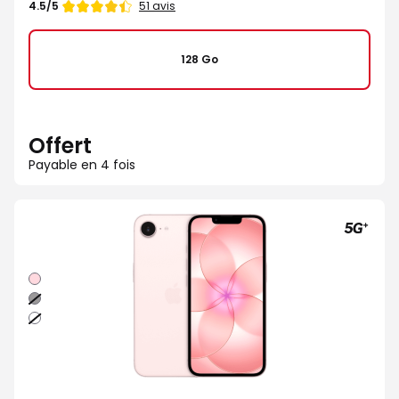
Note
51 avis
4.5/5
de
128 Go
Offert
Payable en 4 fois
Rose
Noir
Blanc