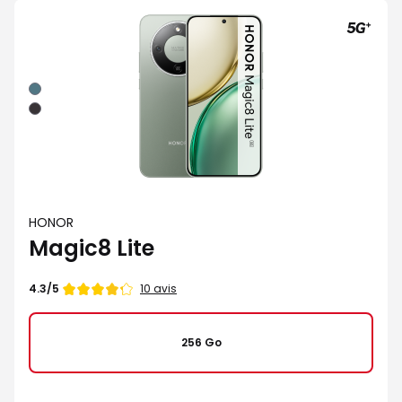
Vert
Noir
HONOR
Magic8 Lite
Note
10 avis
4.3/5
de
256 Go