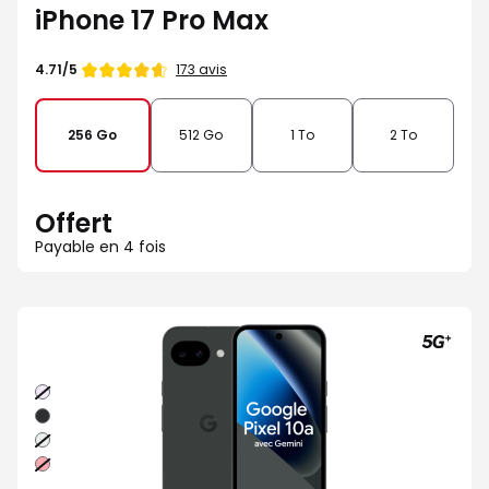
iPhone 17 Pro Max
Note
173 avis
4.71/5
de
256 Go
512 Go
1 To
2 To
Offert
Payable en 4 fois
Lavande
Noir
volcanique
Brume
Rouge
framboise