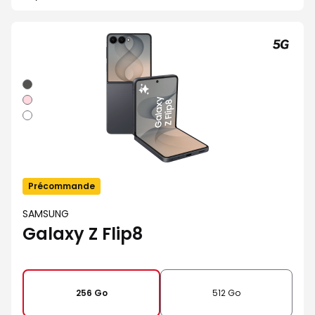
Graphite
Rose
Blanc
Précommande
SAMSUNG
Galaxy Z Flip8
256 Go
512 Go