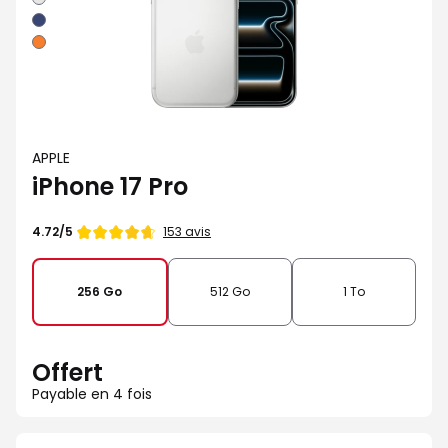
Bleu
intense
Orange
cosmique
APPLE
iPhone 17 Pro
Note
153 avis
4.72/5
de
256 Go
512 Go
1 To
Offert
Payable en 4 fois