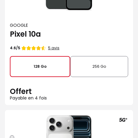
GOOGLE
Pixel 10a
Note
5 avis
4.6/5
de
128 Go
256 Go
Offert
Payable en 4 fois
Argent