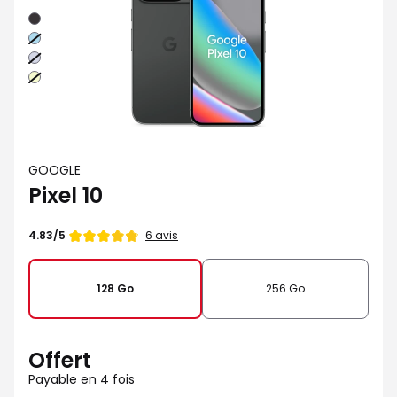
Noir
Bleu
Iris
Lime
GOOGLE
Pixel 10
Note
6 avis
4.83/5
de
128 Go
256 Go
Offert
Payable en 4 fois