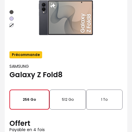
Graphite
Violet
Blanc
Précommande
SAMSUNG
Galaxy Z Fold8
256 Go
512 Go
1 To
Offert
Payable en 4 fois