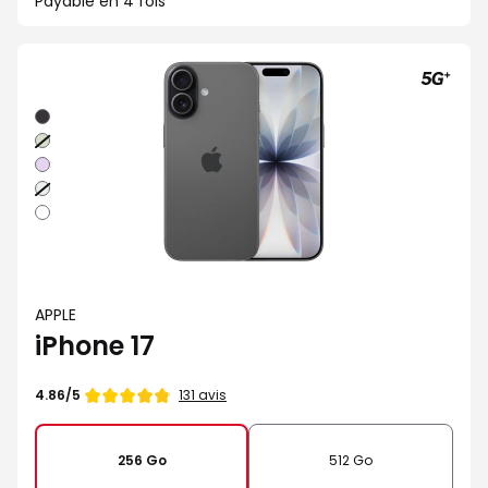
Payable en 4 fois
Noir
Sauge
Lavande
Brume
Blanc
APPLE
iPhone 17
Note
131 avis
4.86/5
de
256 Go
512 Go