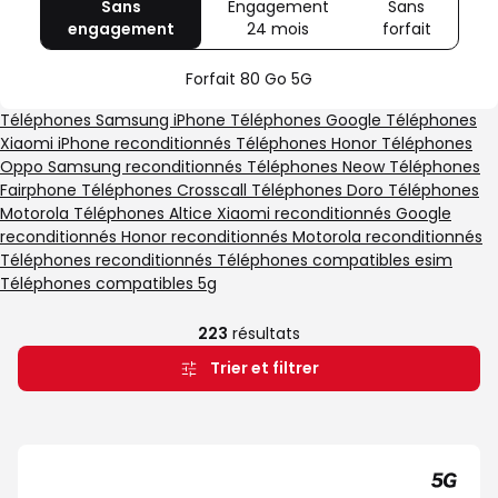
Sans
Engagement
Sans
engagement
avec
24 mois
avec
forfait
avec
80
Offre
Sans
Go
spéciale
forfait
Forfait 80 Go 5G
5G
Illimité
5G+
Téléphones Samsung
iPhone
Téléphones Google
Téléphones
Xiaomi
iPhone reconditionnés
Téléphones Honor
Téléphones
Oppo
Samsung reconditionnés
Téléphones Neow
Téléphones
Fairphone
Téléphones Crosscall
Téléphones Doro
Téléphones
Motorola
Téléphones Altice
Xiaomi reconditionnés
Google
reconditionnés
Honor reconditionnés
Motorola reconditionnés
Téléphones reconditionnés
Téléphones compatibles esim
Téléphones compatibles 5g
223
résultats
Trier et filtrer