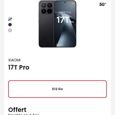
Bleu
Noir
Violet
XIAOMI
17T Pro
512 Go
Offert