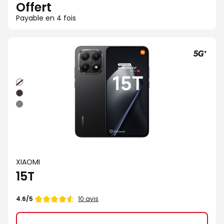
Offert
Payable en 4 fois
Rose
Noir
Gris
XIAOMI
15T
Note
10 avis
4.6/5
de