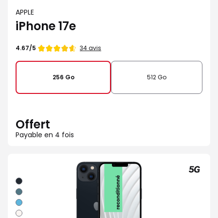
APPLE
iPhone 17e
Note
34 avis
4.67/5
de
256 Go
512 Go
Offert
Payable en 4 fois
Minuit
Vert
Bleu
Lumiere
stellaire