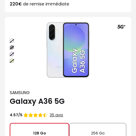
220€
de remise immédiate
Blanc
Noir
Lavande
Lime
SAMSUNG
Galaxy A36 5G
Note
35 avis
4.57/5
de
128 Go
256 Go