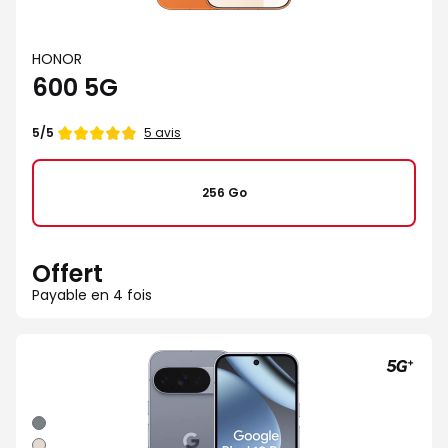
HONOR
600 5G
Note
5 avis
5/5
de
256 Go
Offert
Payable en 4 fois
Gris
Porcelaine