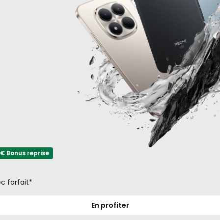
1€
avec
forfait*
€ Bonus reprise
c forfait*
En profiter