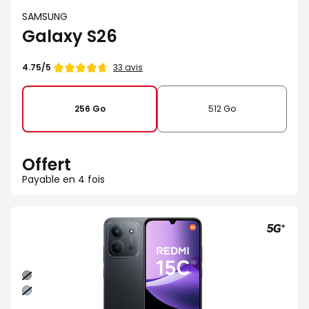
SAMSUNG
Galaxy S26
Note
33 avis
4.75/5
de
256 Go
512 Go
Offert
Payable en 4 fois
Noir
Vert