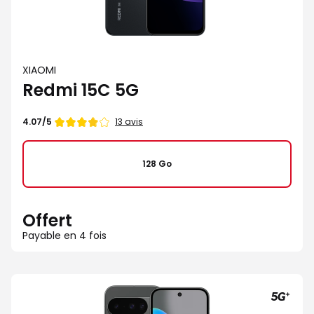
XIAOMI
Redmi 15C 5G
Note
13 avis
4.07/5
de
128 Go
Offert
Payable en 4 fois