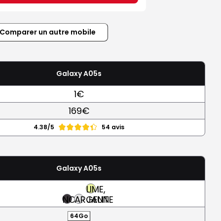
Comparer un autre mobile
Galaxy A05s
1€
169€
4.38/5
54 avis
Galaxy A05s
LIME,
NOIR
ARGENT
JAUNE
64Go