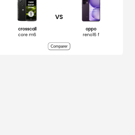
VS
crosscall
oppo
core m6
reno16 f
Comparer