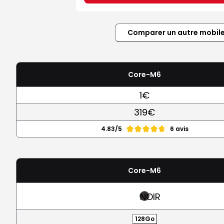
Comparer un autre mobil
Core-M6
1€
319€
4.83/5
6 avis
Core-M6
NOIR
128Go