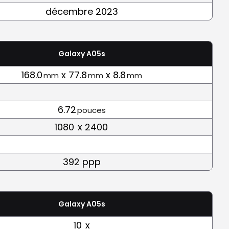
décembre 2023
Galaxy A05s
168.0
x 77.8
x 8.8
mm
mm
mm
6.72
pouces
1080
x 2400
392 ppp
Galaxy A05s
10
x