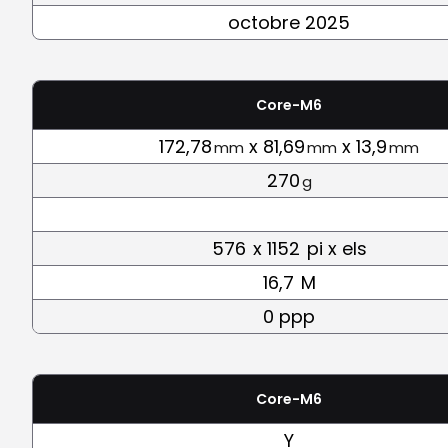
octobre 2025
Core-M6
172,78
x 81,69
x 13,9
mm
mm
mm
270
g
576
x 1152
pi x els
16,7
M
0 ppp
Core-M6
Y