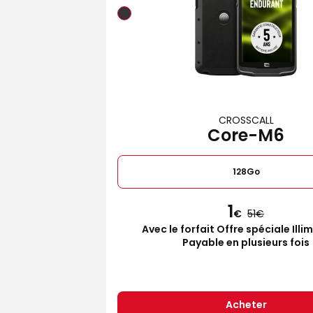
CROSSCALL
Core-M6
128Go
1
€
51
Avec le forfait Offre spéciale Illi
Payable en plusieurs fois
Acheter