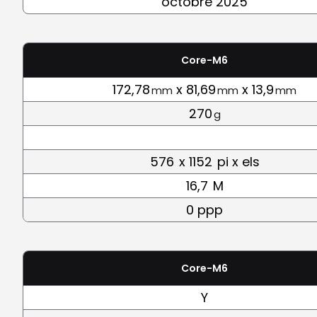
octobre 2025
Core-M6
172,78
x 81,69
x 13,9
mm
mm
mm
270
g
576
x 1152
pi x els
16,7
M
0 ppp
Core-M6
Y