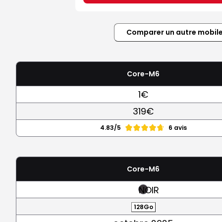
Comparer un autre mobil
Core-M6
1€
319€
4.83/5
6 avis
Core-M6
NOIR
128Go