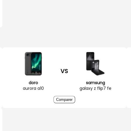
VS
doro
samsung
aurora a10
galaxy z flip7 fe
Comparer