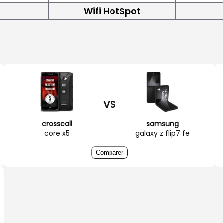
Wifi HotSpot
VS
crosscall
samsung
core x5
galaxy z flip7 fe
Comparer