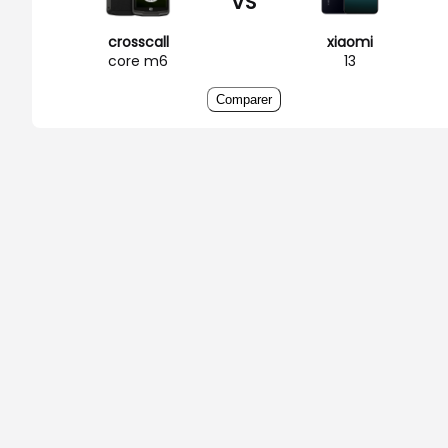
VS
crosscall
xiaomi
core m6
13
Comparer