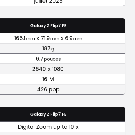
juillet 2025
Galaxy Z Flip7 FE
165.1
x 71.9
x 6.9
mm
mm
mm
187
g
6.7
pouces
2640
x 1080
16
M
426 ppp
Galaxy Z Flip7 FE
Digital Zoom up to 10
x