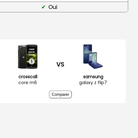
Oui
VS
crosscall
samsung
core m6
galaxy z flip7
Comparer