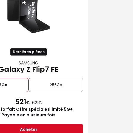
Dernières pièces
SAMSUNG
Galaxy Z Flip7 FE
28Go
256Go
521
€
621
 forfait Offre spéciale Illimité 5G+
Payable en plusieurs fois
Acheter