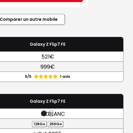
Comparer un autre mobile
Galaxy Z Flip7 FE
521€
999€
5/5
1 avis
Galaxy Z Flip7 FE
NOIR
BLANC
128Go
256Go