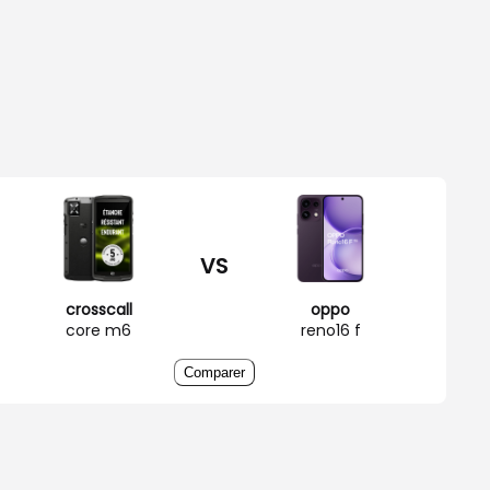
VS
crosscall
oppo
core m6
reno16 f
Comparer