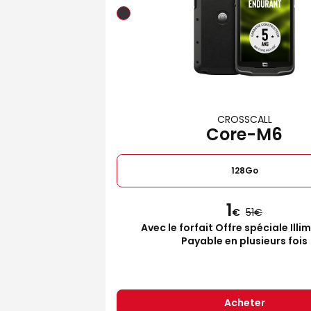
CROSSCALL
Core-M6
128Go
1
€
51
Avec le forfait Offre spéciale Illi
Payable en plusieurs fois
Acheter