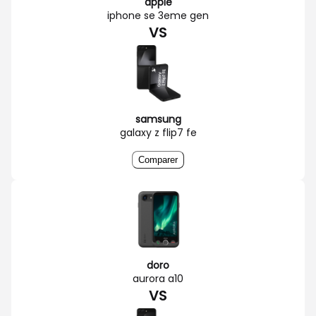
apple
iphone se 3eme gen
VS
samsung
galaxy z flip7 fe
Comparer
doro
aurora a10
VS