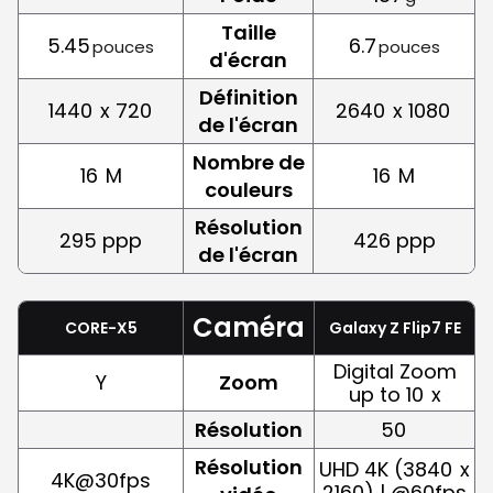
Taille
5.45
6.7
pouces
pouces
d'écran
Définition
1440
x 720
2640
x 1080
de l'écran
Nombre de
16
M
16
M
couleurs
Résolution
295 ppp
426 ppp
de l'écran
Caméra
CORE-X5
Galaxy Z Flip7 FE
Digital Zoom
Y
Zoom
up to 10
x
Résolution
50
Résolution
UHD 4K (3840
x
4K@30fps
2160) | @60fps