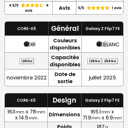
4.5/5
4
Avis
5/5
1 avis
avis
Général
CORE-X5
Galaxy Z Flip7 FE
Couleurs
NOIR
NOIR
BLANC
disponibles
Capacités
128Go
128Go
256Go
disponibles
Date de
novembre 2022
juillet 2025
sortie
Design
CORE-X5
Galaxy Z Flip7 FE
163
x 78
165.1
x
mm
mm
mm
Dimensions
x 14.5
71.9
x 6.9
mm
mm
mm
Poids
187
g