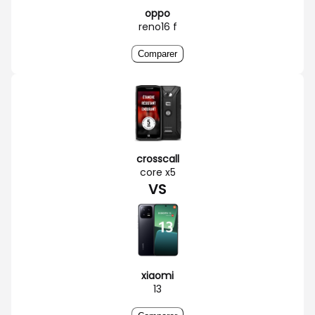
oppo
reno16 f
Comparer
crosscall
core x5
VS
xiaomi
13