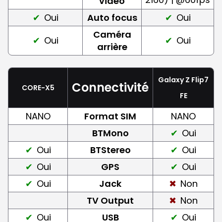
vidéo
Oui
Auto focus
Oui
Caméra
Oui
Oui
arrière
Galaxy Z Flip7
Connectivité
CORE-X5
FE
NANO
Format SIM
NANO
BTMono
Oui
Oui
BTStereo
Oui
Oui
GPS
Oui
Oui
Jack
Non
TV Output
Non
Oui
USB
Oui