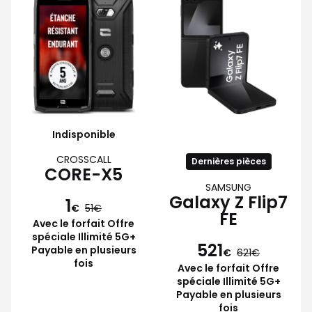
Indisponible
CROSSCALL
Dernières pièces
CORE-X5
SAMSUNG
Galaxy Z Flip7
1
€
51
FE
Avec le forfait Offre
spéciale Illimité 5G+
521
Payable en plusieurs
€
621
fois
Avec le forfait Offre
spéciale Illimité 5G+
Payable en plusieurs
fois