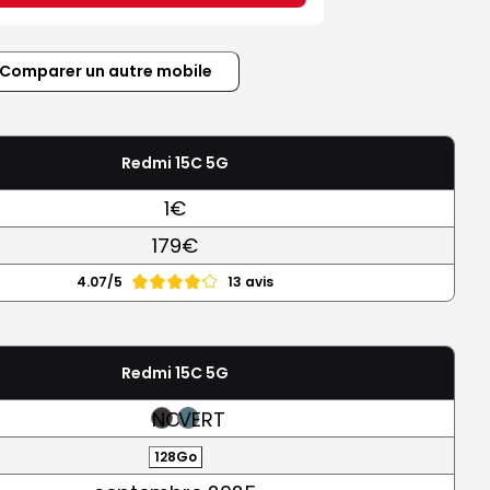
Comparer un autre mobile
Redmi 15C 5G
1€
179€
4.07/5
13 avis
Redmi 15C 5G
NOIR
VERT
128Go