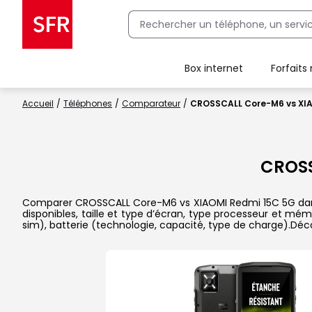
Box internet
Forfaits
Client Box SFR, ajouter une offre Maison Sécurisée
Accueil
Téléphones
Comparateur
CROSSCALL Core-M6 vs XI
CROS
Comparer CROSSCALL Core-M6 vs XIAOMI Redmi 15C 5G dans le
disponibles, taille et type d’écran, type processeur et mém
sim), batterie (technologie, capacité, type de charge).Dé