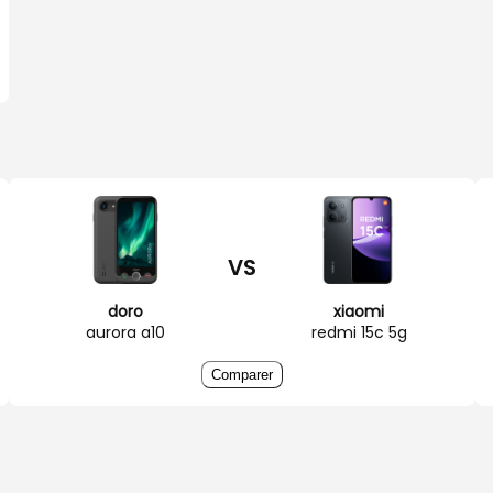
VS
doro
xiaomi
aurora a10
redmi 15c 5g
Comparer