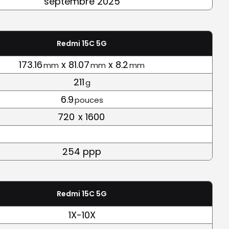
septembre 2025
Redmi 15C 5G
173.16
x 81.07
x 8.2
mm
mm
mm
211
g
6.9
pouces
720
x 1600
254 ppp
Redmi 15C 5G
1X-10X