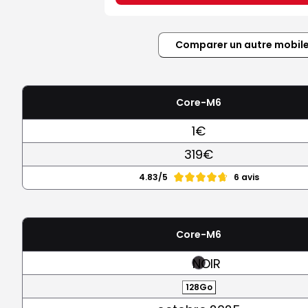
Comparer un autre mobil
Core-M6
1€
319€
4.83/5
6 avis
Core-M6
NOIR
128Go