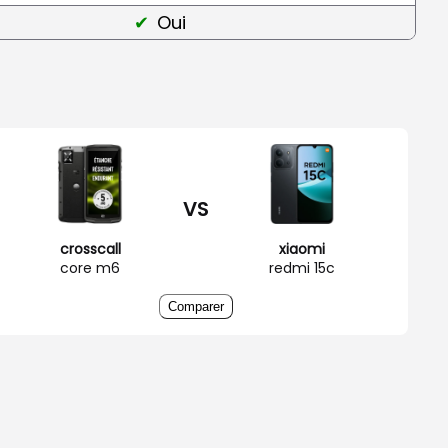
Oui
VS
crosscall
xiaomi
core m6
redmi 15c
Comparer