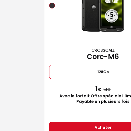
CROSSCALL
Core-M6
128Go
1
€
51
Avec le forfait Offre spéciale Illi
Payable en plusieurs fois
Acheter