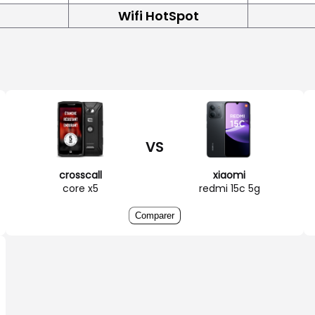
Wifi HotSpot
VS
crosscall
xiaomi
core x5
redmi 15c 5g
Comparer