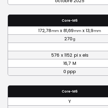
octobre 2025
Core-M6
172,78
x 81,69
x 13,9
mm
mm
mm
270
g
576
x 1152
pi x els
16,7
M
0 ppp
Core-M6
Y