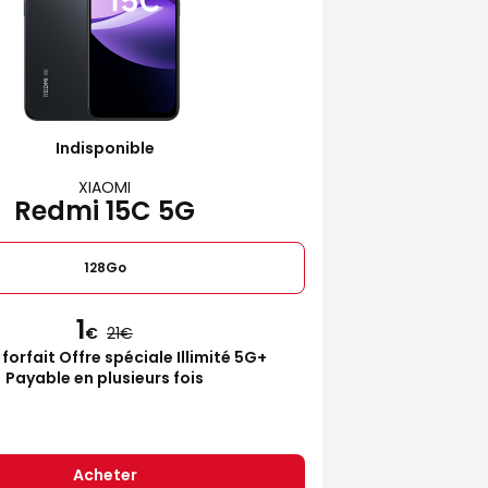
Indisponible
XIAOMI
Redmi 15C 5G
128Go
1
€
21
 forfait Offre spéciale Illimité 5G+
Payable en plusieurs fois
Acheter