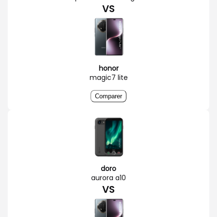
VS
honor
magic7 lite
Comparer
doro
aurora a10
VS