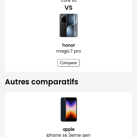
core x5
VS
honor
magic7 pro
Comparer
Autres comparatifs
apple
iphone se 3eme gen