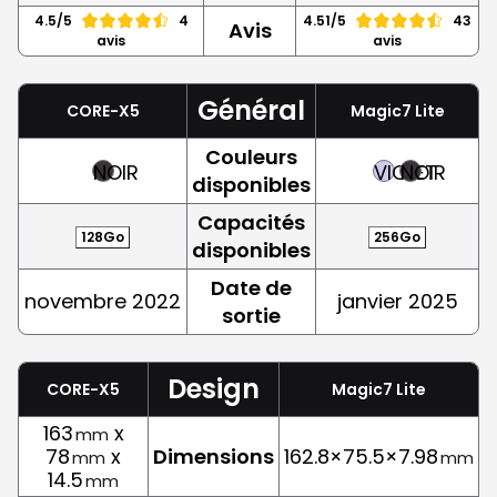
4.5/5
4
4.51/5
43
Avis
avis
avis
Général
CORE-X5
Magic7 Lite
Couleurs
NOIR
VIOLET
NOIR
disponibles
Capacités
128Go
256Go
disponibles
Date de
novembre 2022
janvier 2025
sortie
Design
CORE-X5
Magic7 Lite
163
x
mm
78
x
Dimensions
162.8×75.5×7.98
mm
mm
14.5
mm