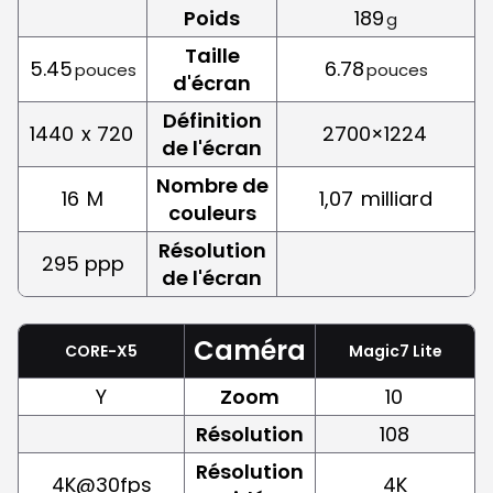
Poids
189
g
Taille
5.45
6.78
pouces
pouces
d'écran
Définition
1440
x 720
2700×1224
de l'écran
Nombre de
16
M
1,07
milliard
couleurs
Résolution
295 ppp
de l'écran
Caméra
CORE-X5
Magic7 Lite
Y
Zoom
10
Résolution
108
Résolution
4K@30fps
4K