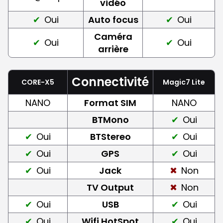
vidéo
Oui
Auto focus
Oui
Caméra
Oui
Oui
arrière
Connectivité
CORE-X5
Magic7 Lite
NANO
Format SIM
NANO
BTMono
Oui
Oui
BTStereo
Oui
Oui
GPS
Oui
Oui
Jack
Non
TV Output
Non
Oui
USB
Oui
Oui
Wifi HotSpot
Oui