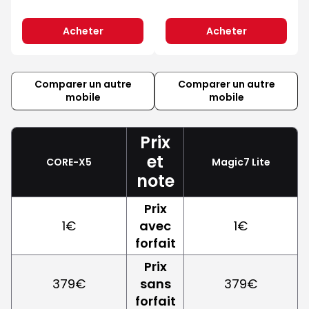
Acheter
Acheter
Comparer un autre
Comparer un autre
mobile
mobile
Prix
et
CORE-X5
Magic7 Lite
note
Prix
1€
avec
1€
forfait
Prix
379€
sans
379€
forfait