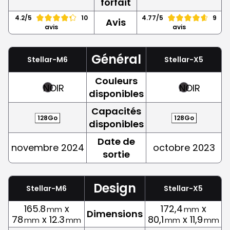
forfait
4.2/5
10
4.77/5
9
Avis
avis
avis
Général
Stellar-M6
Stellar-X5
Couleurs
NOIR
NOIR
disponibles
Capacités
128Go
128Go
disponibles
Date de
novembre 2024
octobre 2023
sortie
Design
Stellar-M6
Stellar-X5
165.8
x
172,4
x
mm
mm
Dimensions
78
x 12.3
80,1
x 11,9
mm
mm
mm
mm