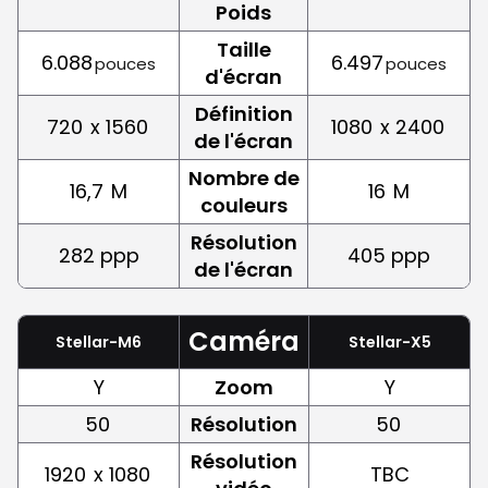
Poids
Taille
6.088
6.497
pouces
pouces
d'écran
Définition
720
x 1560
1080
x 2400
de l'écran
Nombre de
16,7
M
16
M
couleurs
Résolution
282 ppp
405 ppp
de l'écran
Caméra
Stellar-M6
Stellar-X5
Y
Zoom
Y
50
Résolution
50
Résolution
1920
x 1080
TBC