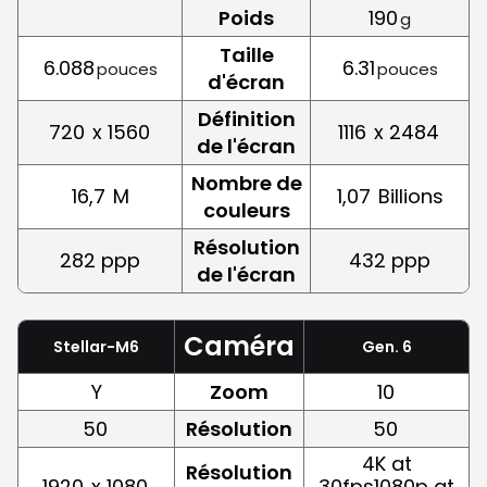
Poids
190
g
Taille
6.088
6.31
pouces
pouces
d'écran
Définition
720
x 1560
1116
x 2484
de l'écran
Nombre de
16,7
M
1,07
Billions
couleurs
Résolution
282 ppp
432 ppp
de l'écran
Caméra
Stellar-M6
Gen. 6
Y
Zoom
10
50
Résolution
50
4K at
Résolution
1920
x 1080
30fps1080p at