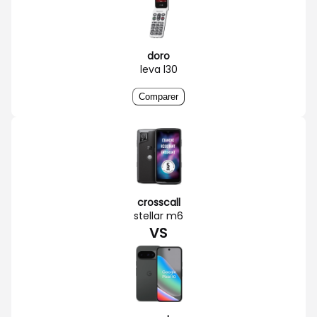
doro
leva l30
Comparer
crosscall
stellar m6
VS