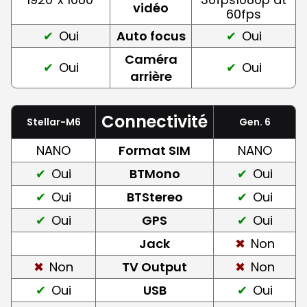
vidéo
60fps
Oui
Auto focus
Oui
Caméra
Oui
Oui
arrière
Connectivité
Stellar-M6
Gen. 6
NANO
Format SIM
NANO
Oui
BTMono
Oui
Oui
BTStereo
Oui
Oui
GPS
Oui
Jack
Non
Non
TV Output
Non
Oui
USB
Oui