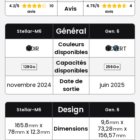
4.2/5
10
4.75/5
4
Avis
avis
avis
Général
Stellar-M6
Gen. 6
Couleurs
NOIR
NOIR
VERT
disponibles
Capacités
128Go
256Go
disponibles
Date de
novembre 2024
juin 2025
sortie
Design
Stellar-M6
Gen. 6
9,6
x
mm
165.8
x
mm
Dimensions
73,28
x
mm
78
x 12.3
mm
mm
156,57
mm