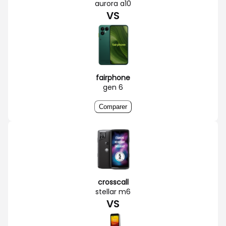
aurora a10
VS
fairphone
gen 6
Comparer
crosscall
stellar m6
VS