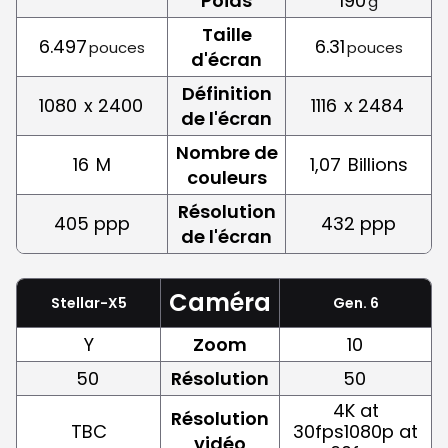
Poids
190
g
Taille
6.497
6.31
pouces
pouces
d'écran
Définition
1080
x 2400
1116
x 2484
de l'écran
Nombre de
16
M
1,07
Billions
couleurs
Résolution
405 ppp
432 ppp
de l'écran
Caméra
Stellar-X5
Gen. 6
Y
Zoom
10
50
Résolution
50
4K at
Résolution
TBC
30fps1080p at
vidéo