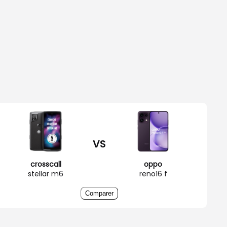
VS
crosscall
oppo
stellar m6
reno16 f
Comparer