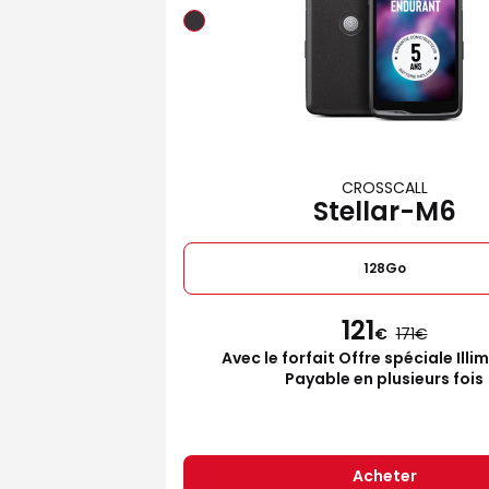
CROSSCALL
Stellar-M6
128Go
121
€
171
Avec le forfait Offre spéciale Illi
Payable en plusieurs fois
Acheter