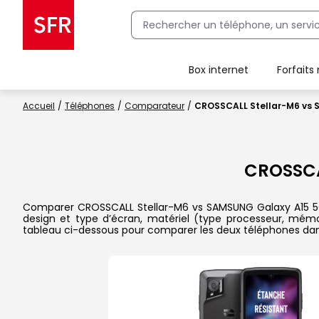
Box internet
Forfaits
Client Box SFR, ajouter une offre Maison Sécurisée
Accueil
Téléphones
Comparateur
CROSSCALL Stellar-M6 vs
CROSSCA
Comparer CROSSCALL Stellar-M6 vs SAMSUNG Galaxy A15 5G dan
design et type d’écran, matériel (type processeur, mémoi
tableau ci-dessous pour comparer les deux téléphones dans