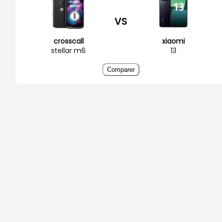
VS
crosscall
xiaomi
stellar m6
13
Comparer