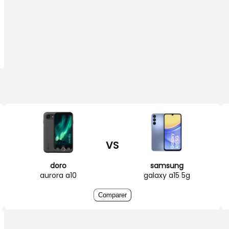
VS
doro
samsung
aurora a10
galaxy a15 5g
Comparer