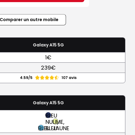
Comparer un autre mobile
Galaxy A15 5G
1€
239€
4.59/5
107 avis
Galaxy A15 5G
BLEU
NUIT,
LIME,
BLEU
BLEU
JAUNE