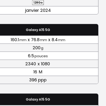
128Go
janvier 2024
Galaxy A15 5G
160.1
x 76.8
x 8.4
mm
mm
mm
200
g
6.5
pouces
2340
x 1080
16
M
396 ppp
Galaxy A15 5G