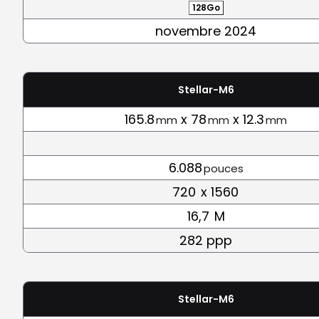
128Go
novembre 2024
Stellar-M6
165.8
x 78
x 12.3
mm
mm
mm
6.088
pouces
720
x 1560
16,7
M
282 ppp
Stellar-M6