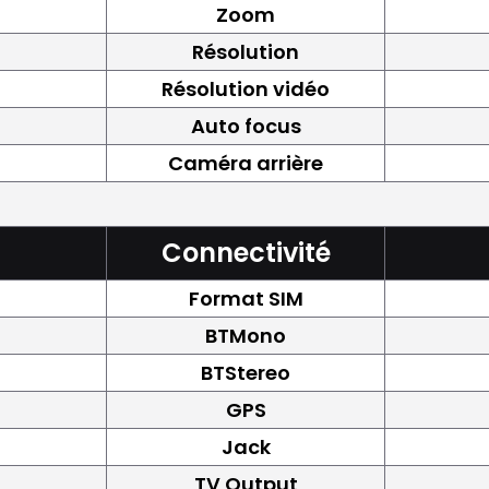
Zoom
Résolution
Résolution vidéo
Auto focus
Caméra arrière
Connectivité
Format SIM
BTMono
BTStereo
GPS
Jack
TV Output