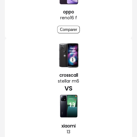
oppo
reno16 f
Comparer
crosscall
stellar m6
VS
xiaomi
13