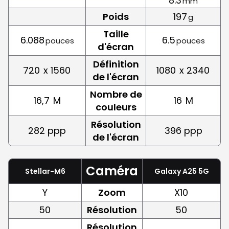
8.3
mm
Poids
197
g
Taille
6.088
6.5
pouces
pouces
d'écran
Définition
720
x 1560
1080
x 2340
de l'écran
Nombre de
16,7
M
16
M
couleurs
Résolution
282 ppp
396 ppp
de l'écran
Caméra
Stellar-M6
Galaxy A25 5G
Y
Zoom
X10
50
Résolution
50
Résolution