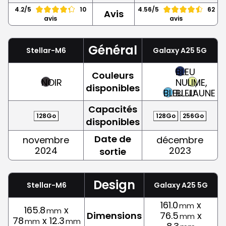
4.2/5
10
4.56/5
62
Avis
avis
avis
Général
Stellar-M6
Galaxy A25 5G
BLEU
Couleurs
NOIR
NUIT,
LIME,
disponibles
BLEU
BLEU
JAUNE
Capacités
128Go
128Go
256Go
disponibles
Date de
novembre
décembre
2024
2023
sortie
Design
Stellar-M6
Galaxy A25 5G
161.0
x
mm
165.8
x
mm
Dimensions
76.5
x
mm
78
x 12.3
mm
mm