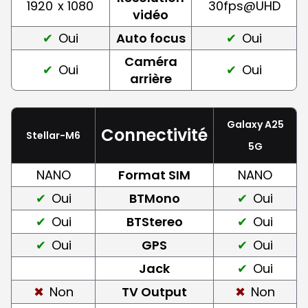
1920
x 1080
30fps@UHD
vidéo
Oui
Auto focus
Oui
Caméra
Oui
Oui
arrière
Galaxy A25
Connectivité
Stellar-M6
5G
NANO
Format SIM
NANO
Oui
BTMono
Oui
Oui
BTStereo
Oui
Oui
GPS
Oui
Jack
Oui
Non
TV Output
Non