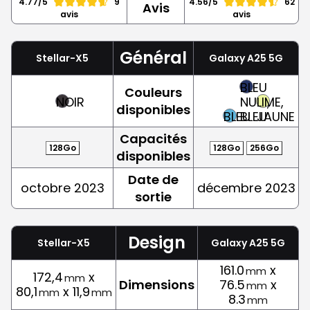
4.77/5
9
4.56/5
62
Avis
avis
avis
Général
Stellar-X5
Galaxy A25 5G
BLEU
Couleurs
NOIR
NUIT,
LIME,
disponibles
BLEU
BLEU
JAUNE
Capacités
128Go
128Go
256Go
disponibles
Date de
octobre 2023
décembre 2023
sortie
Design
Stellar-X5
Galaxy A25 5G
161.0
x
mm
172,4
x
mm
Dimensions
76.5
x
mm
80,1
x 11,9
mm
mm
8.3
mm