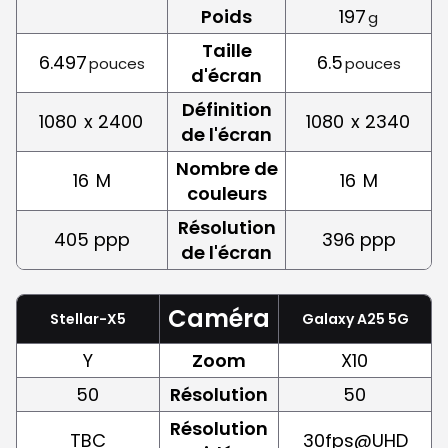
Poids
197
g
Taille
6.497
6.5
pouces
pouces
d'écran
Définition
1080
x 2400
1080
x 2340
de l'écran
Nombre de
16
M
16
M
couleurs
Résolution
405 ppp
396 ppp
de l'écran
Caméra
Stellar-X5
Galaxy A25 5G
Y
Zoom
X10
50
Résolution
50
Résolution
TBC
30fps@UHD