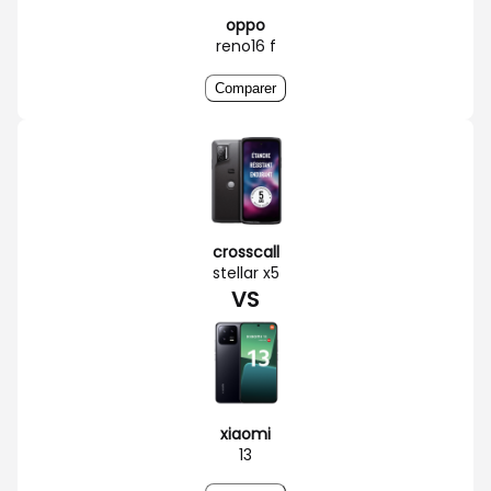
oppo
reno16 f
Comparer
crosscall
stellar x5
VS
xiaomi
13