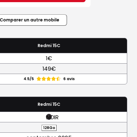
Comparer un autre mobile
Redmi 15C
1€
149€
4.5/5
6 avis
Redmi 15C
NOIR
128Go