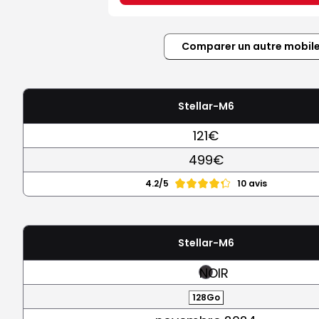
Comparer un autre mobil
Stellar-M6
121€
499€
4.2/5
10 avis
Stellar-M6
NOIR
128Go