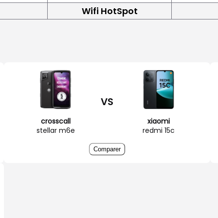
Wifi HotSpot
VS
crosscall
xiaomi
stellar m6e
redmi 15c
Comparer