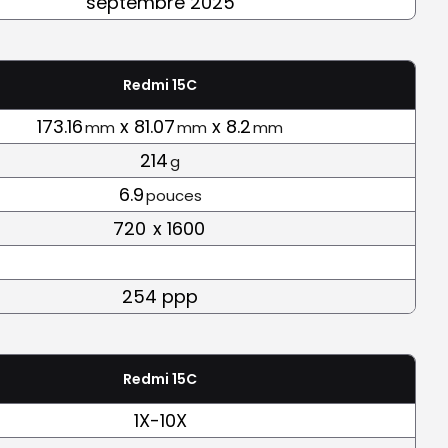
septembre 2025
Redmi 15C
173.16
x 81.07
x 8.2
mm
mm
mm
214
g
6.9
pouces
720
x 1600
254 ppp
Redmi 15C
1X-10X