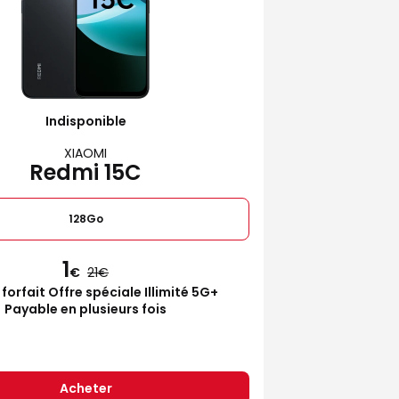
Indisponible
XIAOMI
Redmi 15C
128Go
1
€
21
 forfait Offre spéciale Illimité 5G+
Payable en plusieurs fois
Acheter