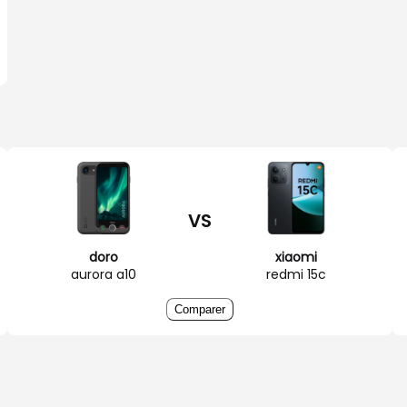
VS
doro
xiaomi
aurora a10
redmi 15c
Comparer