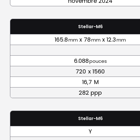
novembre 2024
Stellar-M6
165.8
x 78
x 12.3
mm
mm
mm
6.088
pouces
720
x 1560
16,7
M
282 ppp
Stellar-M6
Y