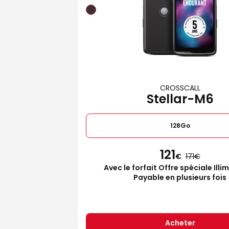
CROSSCALL
Stellar-M6
128Go
121
€
171
Avec le forfait Offre spéciale Illi
Payable en plusieurs fois
Acheter