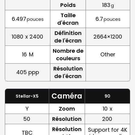
Poids
183
g
Taille
6.497
6.7
pouces
pouces
d'écran
Définition
1080
x 2400
2664×1200
de l'écran
Nombre de
16
M
Other
couleurs
Résolution
405 ppp
de l'écran
Caméra
Stellar-X5
90
Y
Zoom
10
x
50
Résolution
200
Résolution
Support for 4K
TBC