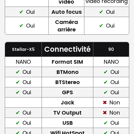
video recording
vidéo
Oui
Auto focus
Oui
Caméra
Oui
Oui
arrière
Connectivité
Stellar-X5
90
NANO
Format SIM
NANO
Oui
BTMono
Oui
Oui
BTStereo
Oui
Oui
GPS
Oui
Jack
Non
Oui
TV Output
Non
Oui
USB
Oui
Oui
Wifi HotSpot
Oui