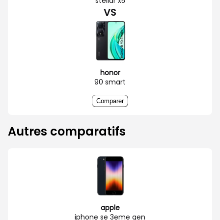
stellar x5
VS
honor
90 smart
Comparer
Autres comparatifs
apple
iphone se 3eme gen