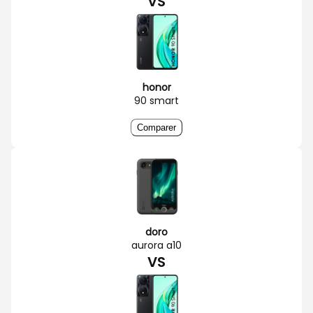
VS
honor
90 smart
Comparer
doro
aurora a10
VS