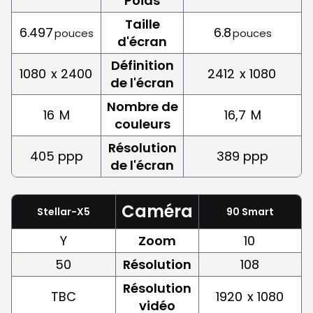
Poids
Taille
6.497
6.8
pouces
pouces
d'écran
Définition
1080
x 2400
2412
x 1080
de l'écran
Nombre de
16
M
16,7
M
couleurs
Résolution
405 ppp
389 ppp
de l'écran
Caméra
Stellar-X5
90 Smart
Y
Zoom
10
50
Résolution
108
Résolution
TBC
1920
x 1080
vidéo