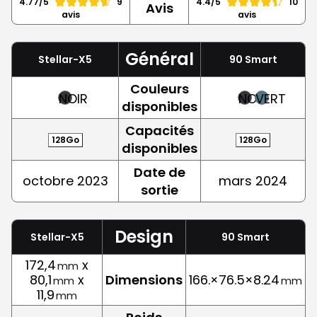
4.77/5
9
4.4/5
10
Avis
avis
avis
Général
Stellar-X5
90 Smart
Couleurs
NOIR
NOIR
VERT
disponibles
Capacités
128Go
128Go
disponibles
Date de
octobre 2023
mars 2024
sortie
Design
Stellar-X5
90 Smart
172,4
x
mm
80,1
x
Dimensions
166.×76.5×8.24
mm
mm
11,9
mm