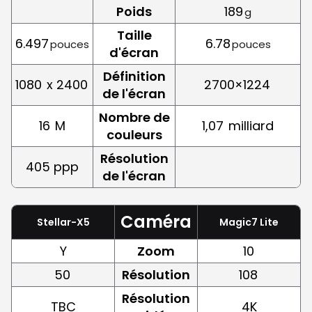
Poids
189
g
Taille
6.497
6.78
pouces
pouces
d'écran
Définition
1080
x 2400
2700×1224
de l'écran
Nombre de
16
M
1,07
milliard
couleurs
Résolution
405 ppp
de l'écran
Caméra
Stellar-X5
Magic7 Lite
Y
Zoom
10
50
Résolution
108
Résolution
TBC
4K