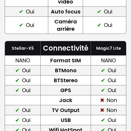
vidéo
Oui
Auto focus
Oui
Caméra
Oui
Oui
arrière
Connectivité
Stellar-X5
Magic7 Lite
NANO
Format SIM
NANO
Oui
BTMono
Oui
Oui
BTStereo
Oui
Oui
GPS
Oui
Jack
Non
Oui
TV Output
Non
Oui
USB
Oui
Oui
Wifi HotSpot
Oui