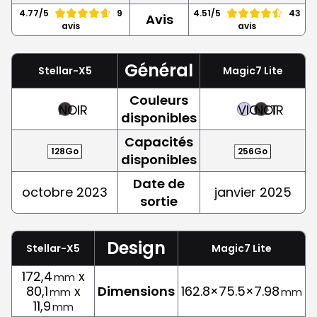
4.77/5
9
4.51/5
43
Avis
avis
avis
Général
Stellar-X5
Magic7 Lite
Couleurs
NOIR
VIOLET
NOIR
disponibles
Capacités
128Go
256Go
disponibles
Date de
octobre 2023
janvier 2025
sortie
Design
Stellar-X5
Magic7 Lite
172,4
x
mm
80,1
x
Dimensions
162.8×75.5×7.98
mm
mm
11,9
mm