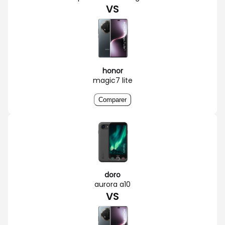
VS
honor
magic7 lite
Comparer
doro
aurora a10
VS