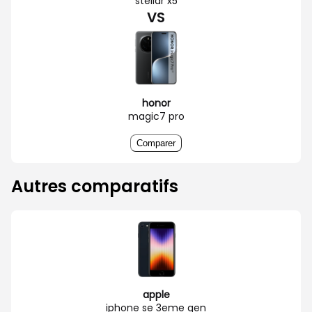
stellar x5
VS
honor
magic7 pro
Comparer
Autres comparatifs
apple
iphone se 3eme gen