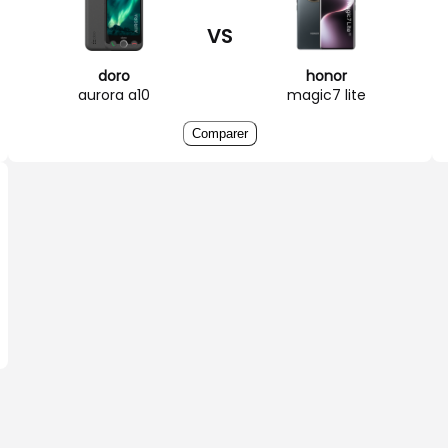
VS
doro
honor
aurora a10
magic7 lite
Comparer