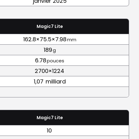
janvier 2025
Magic7 Lite
162.8×75.5×7.98
mm
189
g
6.78
pouces
2700×1224
1,07
milliard
Magic7 Lite
10