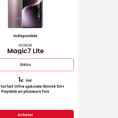
Indisponible
HONOR
Magic7 Lite
256Go
1
€
51
 forfait Offre spéciale Illimité 5G+
Payable en plusieurs fois
Acheter