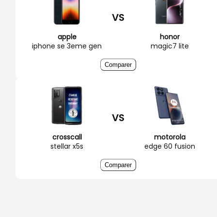
VS
apple
honor
iphone se 3eme gen
magic7 lite
Comparer
VS
crosscall
motorola
stellar x5s
edge 60 fusion
Comparer