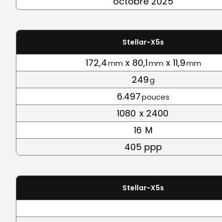
octobre 2025
Stellar-X5s
172,4
x 80,1
x 11,9
mm
mm
mm
249
g
6.497
pouces
1080
x 2400
16
M
405 ppp
Stellar-X5s