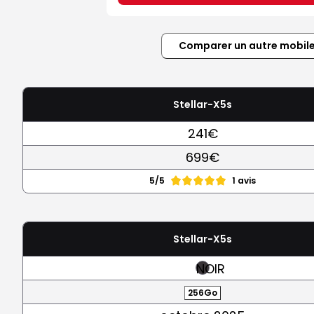
Comparer un autre mobil
Stellar-X5s
241€
699€
5/5
1 avis
Stellar-X5s
NOIR
256Go