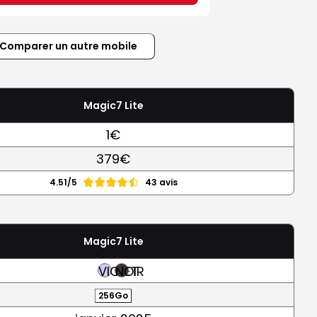
Comparer un autre mobile
Magic7 Lite
1€
379€
4.51/5
43 avis
Magic7 Lite
VIOLET
NOIR
256Go