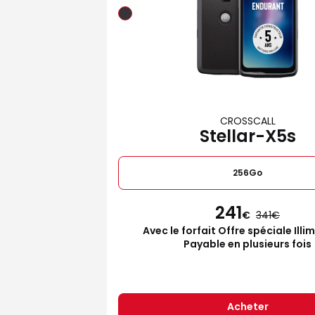
CROSSCALL
Stellar-X5s
256Go
241
€
341
Avec le forfait Offre spéciale Illi
Payable en plusieurs fois
Acheter