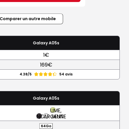
Comparer un autre mobile
Galaxy A05s
1€
169€
4.38/5
54 avis
Galaxy A05s
LIME,
NOIR
ARGENT
JAUNE
64Go