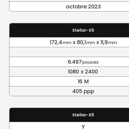
octobre 2023
Stellar-X5
172,4
x 80,1
x 11,9
mm
mm
mm
6.497
pouces
1080
x 2400
16
M
405 ppp
Stellar-X5
Y