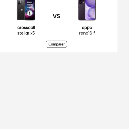
VS
crosscall
oppo
stellar x5
reno16 f
Comparer