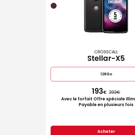
CROSSCALL
Stellar-X5
128Go
193
€
293
Avec le forfait Offre spéciale Illi
Payable en plusieurs fois
Acheter