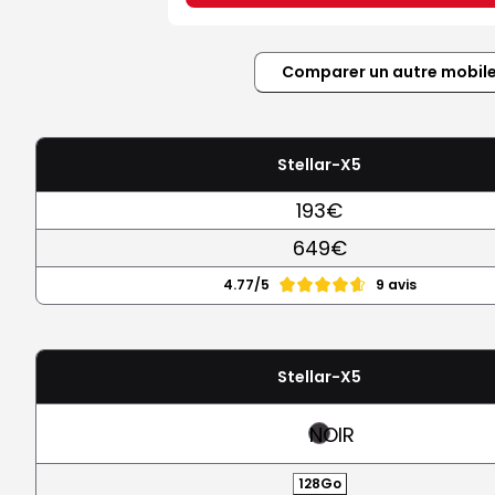
Comparer un autre mobil
Stellar-X5
193€
649€
4.77/5
9 avis
Stellar-X5
NOIR
128Go