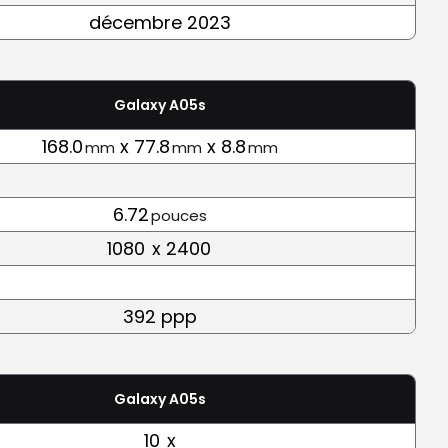
décembre 2023
Galaxy A05s
168.0
x 77.8
x 8.8
mm
mm
mm
6.72
pouces
1080
x 2400
392 ppp
Galaxy A05s
10
x