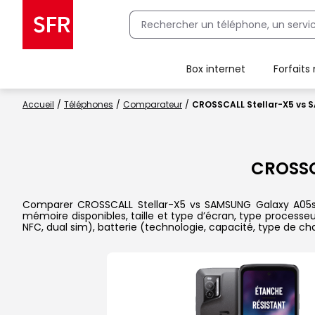
Box internet
Forfaits
Client Box SFR, ajouter une offre Maison Sécurisée
Accueil
Téléphones
Comparateur
CROSSCALL Stellar-X5 vs
CROSSC
Comparer CROSSCALL Stellar-X5 vs SAMSUNG Galaxy A05s da
mémoire disponibles, taille et type d’écran, type processe
NFC, dual sim), batterie (technologie, capacité, type de c