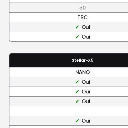
50
TBC
Oui
Oui
Stellar-X5
NANO
Oui
Oui
Oui
Oui