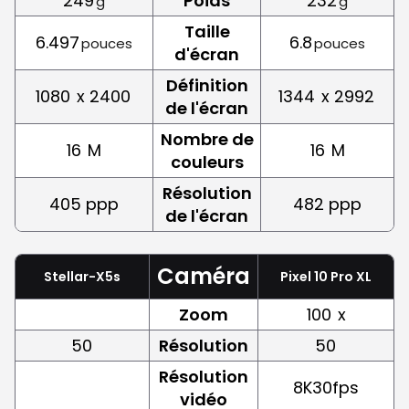
249
Poids
232
g
g
Taille
6.497
6.8
pouces
pouces
d'écran
Définition
1080
x 2400
1344
x 2992
de l'écran
Nombre de
16
M
16
M
couleurs
Résolution
405 ppp
482 ppp
de l'écran
Caméra
Stellar-X5s
Pixel 10 Pro XL
Zoom
100
x
50
Résolution
50
Résolution
8K30fps
vidéo