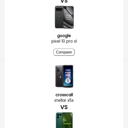
VS
google
pixel 10 pro xl
Comparer
crosscall
stellar x5s
VS