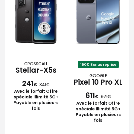
CROSSCALL
150€ Bonus reprise
Stellar-X5s
GOOGLE
Pixel 10 Pro XL
241
€
341
Avec le forfait Offre
611
€
971
spéciale Illimité 5G+
Payable en plusieurs
Avec le forfait Offre
fois
spéciale Illimité 5G+
Payable en plusieurs
fois