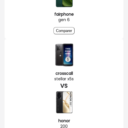
fairphone
gen 6
Comparer
crosscall
stellar x5s
VS
honor
200