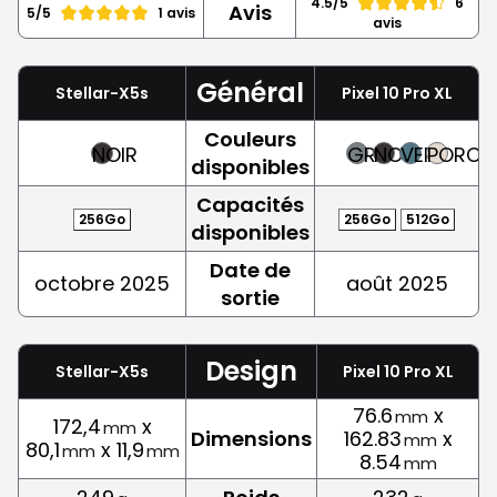
4.5/5
6
Avis
5/5
1 avis
avis
Général
Stellar-X5s
Pixel 10 Pro XL
Couleurs
NOIR
GRIS
NOIR
VERT
PORCEL
disponibles
Capacités
256Go
256Go
512Go
disponibles
Date de
octobre 2025
août 2025
sortie
Design
Stellar-X5s
Pixel 10 Pro XL
76.6
x
mm
172,4
x
mm
Dimensions
162.83
x
mm
80,1
x 11,9
mm
mm
8.54
mm