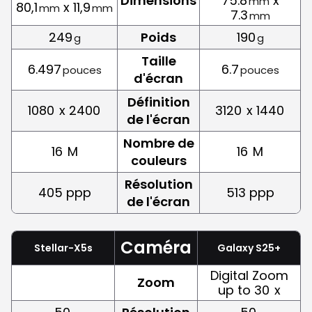
Dimensions
75.8
x
mm
80,1
x 11,9
mm
mm
7.3
mm
249
Poids
190
g
g
Taille
6.497
6.7
pouces
pouces
d'écran
Définition
1080
x 2400
3120
x 1440
de l'écran
Nombre de
16
M
16
M
couleurs
Résolution
405 ppp
513 ppp
de l'écran
Caméra
Stellar-X5s
Galaxy S25+
Digital Zoom
Zoom
up to 30
x