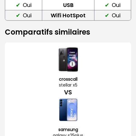
Oui
USB
Oui
Oui
Wifi HotSpot
Oui
Comparatifs similaires
crosscall
stellar x5
VS
samsung
galaxy s25plus