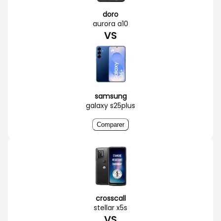
doro
aurora a10
VS
samsung
galaxy s25plus
Comparer
crosscall
stellar x5s
VS