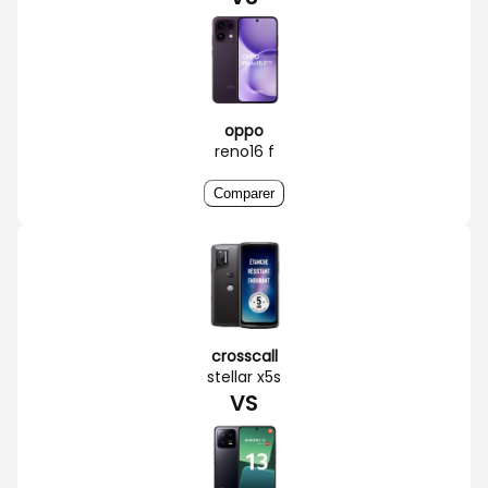
oppo
reno16 f
Comparer
crosscall
stellar x5s
VS