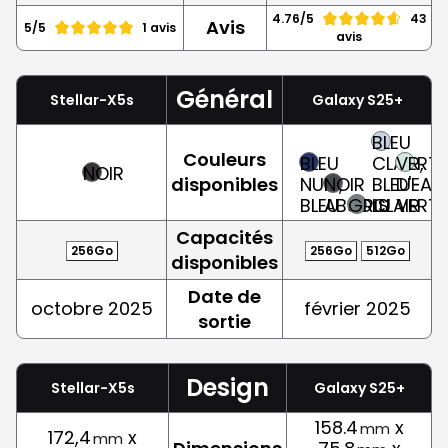
4.76/5
43
Avis
5/5
1 avis
avis
Général
Stellar-X5s
Galaxy S25+
BLEU
Couleurs
BLEU
CLAIR,
VERT
NOIR
disponibles
NUIT,
NOIR
BLEU-
D'EAU,
BLEU
ABSOLU
GRIS
CLAIR
VERT
Capacités
256Go
256Go
512Go
disponibles
Date de
octobre 2025
février 2025
sortie
Design
Stellar-X5s
Galaxy S25+
158.4
x
mm
172,4
x
mm