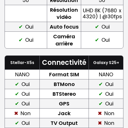
50
Résolution
50
Résolution
UHD 8K (7680
x
4320) | @30fps
vidéo
Oui
Auto focus
Oui
Caméra
Oui
Oui
arrière
Connectivité
Stellar-X5s
Galaxy S25+
NANO
Format SIM
NANO
Oui
BTMono
Oui
Oui
BTStereo
Oui
Oui
GPS
Oui
Non
Jack
Non
Oui
TV Output
Non