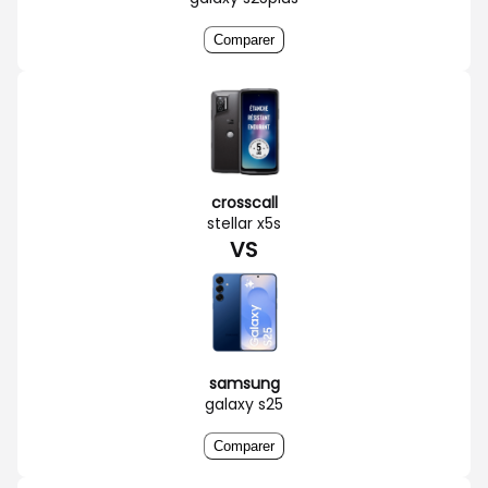
Comparer
crosscall
stellar x5s
VS
samsung
galaxy s25
Comparer