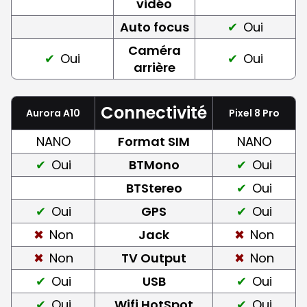
vidéo
Auto focus
Oui
Caméra
Oui
Oui
arrière
Connectivité
Aurora A10
Pixel 8 Pro
NANO
Format SIM
NANO
Oui
BTMono
Oui
BTStereo
Oui
Oui
GPS
Oui
Non
Jack
Non
Non
TV Output
Non
Oui
USB
Oui
Oui
Wifi HotSpot
Oui