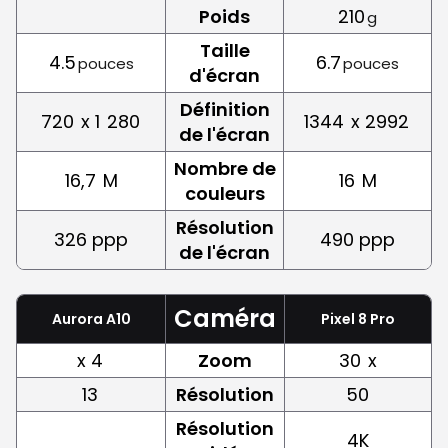
Poids
210
g
Taille
4.5
6.7
pouces
pouces
d'écran
Définition
720
x 1
280
1344
x 2992
de l'écran
Nombre de
16,7
M
16
M
couleurs
Résolution
326 ppp
490 ppp
de l'écran
Caméra
Aurora A10
Pixel 8 Pro
x 4
Zoom
30
x
13
Résolution
50
Résolution
4K