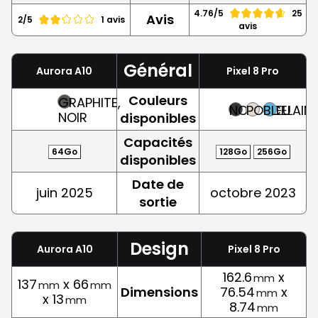
4.76/5
25
Avis
2/5
1 avis
avis
Général
Aurora A10
Pixel 8 Pro
Couleurs
GRAPHITE,
NOIR
PORCELAIN
BLEU
NOIR
disponibles
Capacités
64Go
128Go
256Go
disponibles
Date de
juin 2025
octobre 2023
sortie
Design
Aurora A10
Pixel 8 Pro
162.6
x
mm
137
x 66
mm
mm
Dimensions
76.54
x
mm
x 13
mm
8.74
mm