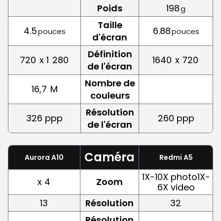
Poids
198
g
Taille
4.5
6.88
pouces
pouces
d'écran
Définition
720
x 1
280
1640
x 720
de l'écran
Nombre de
16,7
M
couleurs
Résolution
326 ppp
260 ppp
de l'écran
Caméra
Aurora A10
Redmi A5
1X-10X photo1X-
x 4
Zoom
6X video
13
Résolution
32
Résolution