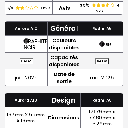
3.5/5
4
Avis
2/5
1 avis
avis
Général
Aurora A10
Redmi A5
Couleurs
GRAPHITE,
NOIR
NOIR
disponibles
Capacités
64Go
64Go
disponibles
Date de
juin 2025
mai 2025
sortie
Design
Aurora A10
Redmi A5
171.79
x
mm
137
x 66
mm
mm
Dimensions
77.80
x
mm
x 13
mm
8.26
mm