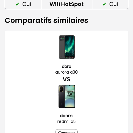
Oui
Wifi HotSpot
Oui
Comparatifs similaires
doro
aurora a30
VS
xiaomi
redmi a5
Comparer