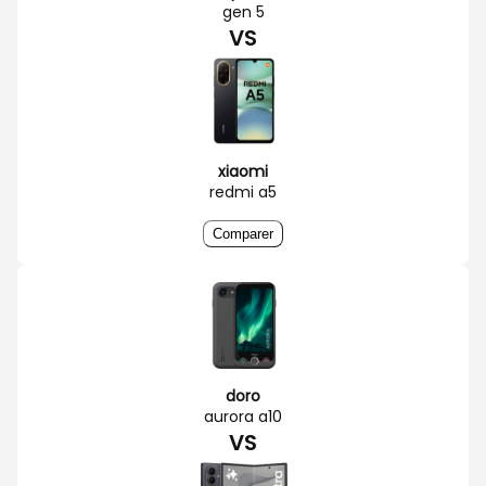
gen 5
VS
xiaomi
redmi a5
Comparer
doro
aurora a10
VS