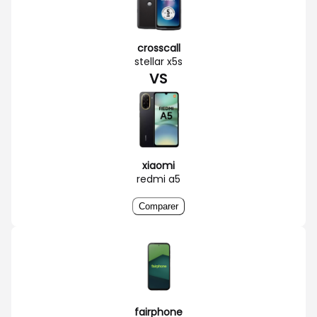
crosscall
stellar x5s
VS
xiaomi
redmi a5
Comparer
fairphone