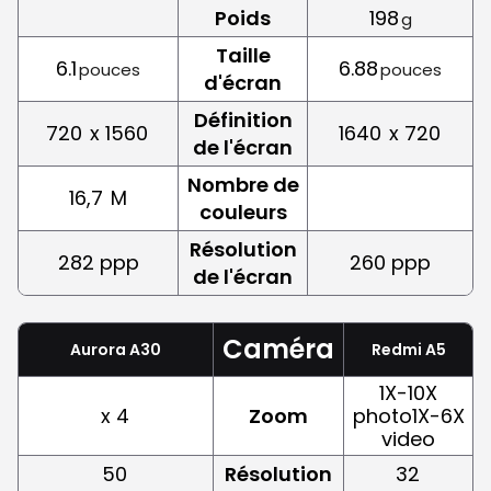
Poids
198
g
Taille
6.1
6.88
pouces
pouces
d'écran
Définition
720
x 1560
1640
x 720
de l'écran
Nombre de
16,7
M
couleurs
Résolution
282 ppp
260 ppp
de l'écran
Caméra
Aurora A30
Redmi A5
1X-10X
x 4
Zoom
photo1X-6X
video
50
Résolution
32