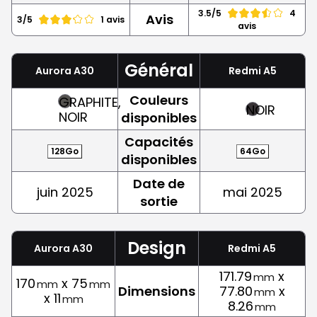
3.5/5
4
Avis
3/5
1 avis
avis
Général
Aurora A30
Redmi A5
Couleurs
GRAPHITE,
NOIR
NOIR
disponibles
Capacités
128Go
64Go
disponibles
Date de
juin 2025
mai 2025
sortie
Design
Aurora A30
Redmi A5
171.79
x
mm
170
x 75
mm
mm
Dimensions
77.80
x
mm
x 11
mm
8.26
mm