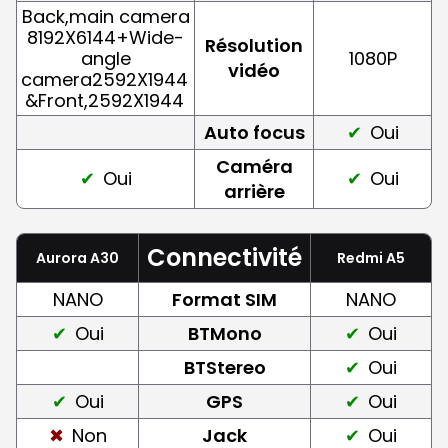
Back,main camera
8192X6144+Wide-
Résolution
angle
1080P
vidéo
camera2592X1944
&Front,2592X1944
Auto focus
Oui
Caméra
Oui
Oui
arrière
Connectivité
Aurora A30
Redmi A5
NANO
Format SIM
NANO
Oui
BTMono
Oui
BTStereo
Oui
Oui
GPS
Oui
Non
Jack
Oui