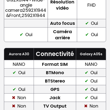
Résolution
angle
FHD
vidéo
camera2592X1944
&Front,2592X1944
Auto focus
Oui
Caméra
Oui
Oui
arrière
Connectivité
Aurora A30
Galaxy A05s
NANO
Format SIM
NANO
Oui
BTMono
Oui
BTStereo
Oui
Oui
GPS
Oui
Non
Jack
Oui
Non
TV Output
Non