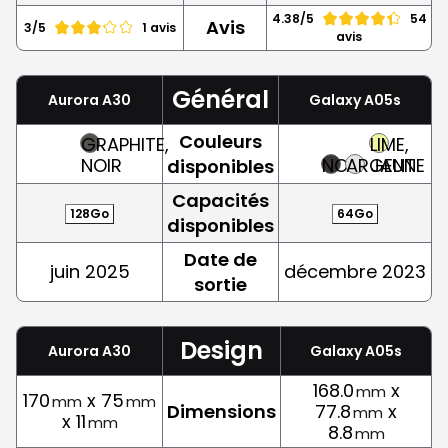
4.38/5
54
Avis
3/5
1 avis
avis
Général
Aurora A30
Galaxy A05s
Couleurs
GRAPHITE,
LIME,
NOIR
NOIR
ARGENT
JAUNE
disponibles
Capacités
128Go
64Go
disponibles
Date de
juin 2025
décembre 2023
sortie
Design
Aurora A30
Galaxy A05s
168.0
x
mm
170
x 75
mm
mm
Dimensions
77.8
x
mm
x 11
mm
8.8
mm