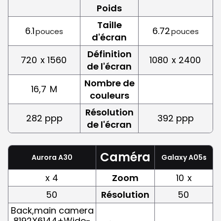
Poids
Taille
6.1
6.72
pouces
pouces
d'écran
Définition
720
x 1560
1080
x 2400
de l'écran
Nombre de
16,7
M
couleurs
Résolution
282 ppp
392 ppp
de l'écran
Caméra
Aurora A30
Galaxy A05s
x 4
Zoom
10
x
50
Résolution
50
Back,main camera
8192X6144+Wide-