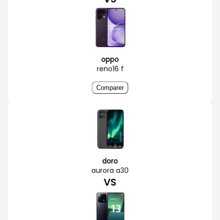
oppo
reno16 f
Comparer
doro
aurora a30
VS