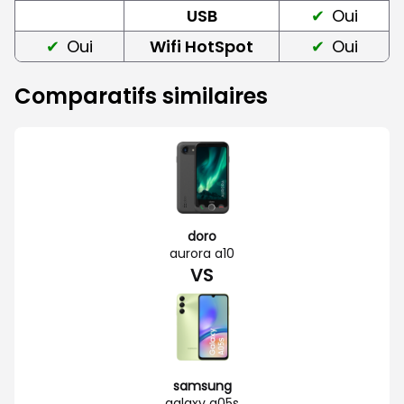
USB
Oui
Oui
Wifi HotSpot
Oui
Comparatifs similaires
doro
aurora a10
VS
samsung
galaxy a05s